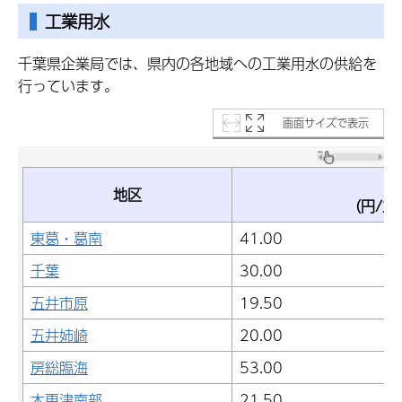
工業用水
千葉県企業局では、県内の各地域への工業用水の供給を
行っています。
画面サイズで表示
基
地区
（円/立
東葛・葛南
41.00
千葉
30.00
五井市原
19.50
五井姉崎
20.00
房総臨海
53.00
木更津南部
21.50