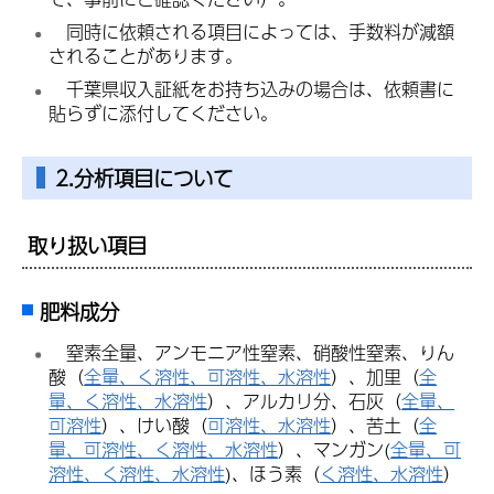
同
時に依頼される項目によっては、手数料が減額
されることがあります。
千
葉県収入証紙をお持ち込みの場合は、依頼書に
貼らずに添付してください。
2.分析項目について
取り扱い項目
肥料成分
窒
素全量、アンモニア性窒素、硝酸性窒素、りん
酸（
全量、く溶性、可溶性、水溶性
）、加里（
全
量、く溶性、水溶性
）、アルカリ分、石灰（
全量、
可溶性
）、けい酸（
可溶性、水溶性
）、苦土（
全
量、可溶性、く溶性、水溶性
）、マンガン(
全量、可
溶性、く溶性、水溶性
)、ほう素（
く溶性、水溶性
）