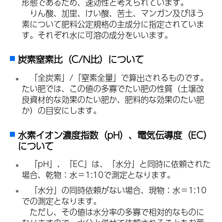
形態であるため、速効性と考えられています。
り
ん酸、加里、けい酸、苦土、マンガン及びほう
素について肥料公定規格の主成分に指定されていま
す。それぞれ水に可溶の成分をいいます。
炭素窒素比（C/N比）について
「
全炭素」/「窒素全量」で算出されるものです。
たい肥では、この値の多寡でたい肥の性質（土壌改
良資材的な効果のたい肥か、肥料的な効果のたい肥
か）の目安にします。
水素イオン濃度指数（pH）、電気伝導度（EC）
について
「
pH」、「EC」は、「水分」と同時に依頼された
場合、乾物：水＝1:10で測定となります。
「
水分」の同時依頼がない場合、現物：水＝1:10
での測定となります。
た
だし、その値は水分率の多寡で相対的なものに