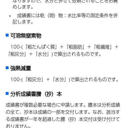
なりますので、水分と併せて依頼されることをお薦
めします。
成
績書には乾（現）物：水比率等の測定条件を併
記します。
可溶無窒素物
1
00-(「粗たんぱく質」＋「粗脂肪」＋「粗繊維」＋
「粗灰分」＋「水分」)で算出されるものです。
強熱減量
1
00-(「粗灰分」＋「水分」)で算出されるものです。
分析成績書謄（抄）本
成績書が複数必要な場合に申請します。謄本は分析成績
の全て、抄本は成績の一部を交付します。なお、該当す
る成績書が一年を超過した謄（抄）本交付は受け付けて
おりません。