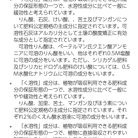
分の保証形態の一つで、水溶性成分に比べて一般に
緩効性と考えられています。
り
ん酸、石灰、けい酸、、苦土及びマンガンにつ
いて肥料公定規格の主成分に指定されています。可
溶性石灰はアルカリ分として土壌の酸度矯正に有効
な成分として指定されています。
可
溶性りん酸は、ペーテルマン氏クエン酸アンモ
ニアに可溶のりん酸をいい、他はそれぞれ0.5M塩酸
に可溶の成分をいいます。ただし、シリカゲル肥料
及びシリカヒドロゲル肥料のけい酸については、0.5
M水酸化ナトリウムに可溶の成分をいいます。
「
く溶性」成分は、植物が吸収利用できる肥料成
分の保証形態の一つで、水溶性成分に比べて一般に
やや緩効性と考えられています。
り
ん酸、加里、苦土、マンガン及びほう素につい
て肥料公定規格の主成分に指定されています。それ
ぞれ2％のくえん酸水溶液に可溶の成分をいいます。
「
水溶性」成分は、植物が吸収利用できる肥料成
分の保証形態の一つで、植物に直接吸収されやすい