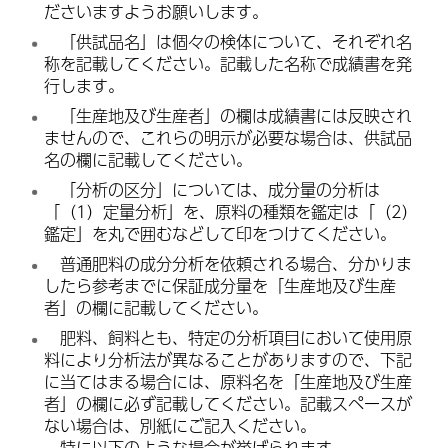
ださいますようお願いします。
「
供試品名」は
個々の検体について、それぞれ名
称を記載
してください。記載した名称で成績書を発
行します。
「
生産地及び生産者」の欄は成績書には反映され
ませんので、これらの明示が必要な場合は、供試品
名の欄に記載してください。
「
分析の区分」については、成分量の分析は
「（1）定量分析」を、原料の種類を鑑定は「（2）
鑑定」を丸で囲むなどして印をつけてください。
普
通肥料の成分分析を依頼される場合、分かりま
したら参考までに保証成分量を「生産地及び生産
者」の欄に記載してください。
肥
料、飼料とも、特定の分析項目において使用原
料により分析法が異なることがありますので、
下記
に当てはまる場合には、原料名を
「生産地及び生産
者」の欄に必ず
記載
してください。記載スペースが
ない場合は、別紙にご記入ください。
特
に以下のような場合が挙げられます。