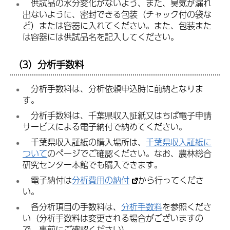
供
試品の水分変化がないよう、また、臭気が漏れ
出ないように、密封できる包装（チャック付の袋な
ど）または容器に入れてください。また、包装また
は容器には供試品名を記入してください。
（3）分析手数料
分
析手数料は、分析依頼申込時に前納となりま
す。
分
析手数料は、千葉県収入証紙又はちば電子申請
サービスによる電子納付で納めてください。
千
葉県収入証紙の購入場所は、
千葉県収入証紙に
ついて
のページでご確認ください。なお、農林総合
研究センター本館でも購入できます。
電子納付は
分析費用の納付
から行ってくださ
い。
各
分析項目の手数料は、
分析手数料
を参照くださ
い（分析手数料は変更される場合がございますの
で、事前にご確認ください）。