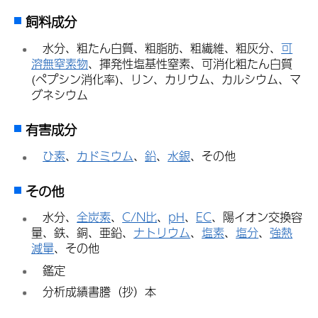
飼料成分
水
分、粗たん白質、粗脂肪、粗繊維、粗灰分、
可
溶無窒素物
、揮発性塩基性窒素、可消化粗たん白質
(ペプシン消化率)、リン、カリウム、カルシウム、マ
グネシウム
有害成分
ひ
素
、
カドミウム
、
鉛
、
水銀
、その他
その他
水
分、
全炭素
、
C/N比
、
pH
、
EC
、陽イオン交換容
量、鉄、銅、亜鉛、
ナトリウム
、
塩素
、
塩分
、
強熱
減量
、その他
鑑
定
分
析成績書謄（抄）本