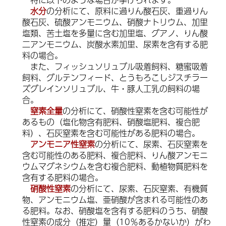
水
分
の分析にて、原料に過りん酸石灰、重過りん
酸石灰、硫酸アンモニウム、硝酸ナトリウム、加里
塩類、苦土塩を多量に含む加里塩、グアノ、りん酸
二アンモニウム、炭酸水素加里、尿素を含有する
肥
料
の場合。
ま
た、フィッシュソリュブル吸着飼料、糖蜜吸着
飼料、グルテンフィード、とうもろこしジスチラー
ズグレインソリュブル、牛・豚人工乳の
飼料
の場
合。
窒
素全量
の分析にて、硝酸性窒素を含む可能性が
あるもの（塩化物含有肥料、硝酸塩肥料、複合肥
料）、石灰窒素を含む可能性がある
肥料
の場合。
ア
ンモニア性窒素
の分析にて、尿素、石灰窒素を
含む可能性のある肥料、複合肥料、りん酸アンモニ
ウムマグネシウムを含む複合肥料、動植物質肥料を
含有する
肥料
の場合。
硝
酸性窒素
の分析にて、尿素、石灰窒素、有機質
物、アンモニウム塩、亜硝酸が含まれる可能性のあ
る
肥料
。なお、硝酸塩を含有する肥料のうち、硝酸
性窒素の成分（推定）量（10％あるかないか）がわ