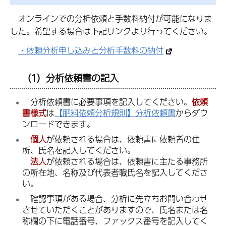
オンラインでの分析依頼と手数料納付が可能になりま
した。希望する場合は下記リンクより行ってください。
・依頼分析申し込みと分析手数料の納付
（1）分析依頼書の記入
分析依頼書に必要事項を記入
してください。
依頼
書様式
は
【肥料依頼分析規則】分析依頼書
からダウ
ンロードできます。
個
人
が依頼される場合は、
依頼書に依頼者の住
所、氏名を記入
してください。
法
人
が依頼される場合は、依頼書に
主たる事務所
の所在地、名称及び代表者職氏名を記入
してくださ
い。
確
認事項がある場合、分析に先立ちお問い合わせ
させていただくことがありますので、氏名または名
称欄の下に電話番号、ファックス番号を記入してく