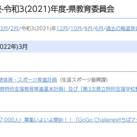
-令和3(2021)年度-県教育委員会
3月
/
2月
/令和3(2021)年
12月
/
10月
/
8月
/
6月
/
過去の報道発
022年)3月
葉県体育・スポーツ推進計画
（生涯スポーツ振興課）
葉県特別支援教育推進基本計画」及び「第3次県立特別支援学校
7,000人）募集いよいよ開始！！「GoGo Challenge!!