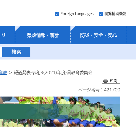
Foreign Languages
閲覧補助機能
くり
県政情報・統計
防災・安全・安心
発表
> 報道発表-令和3(2021)年度-県教育委員会
ページ番号：421700