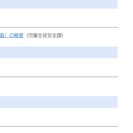
査」の概要
（児童生徒安全課）
）