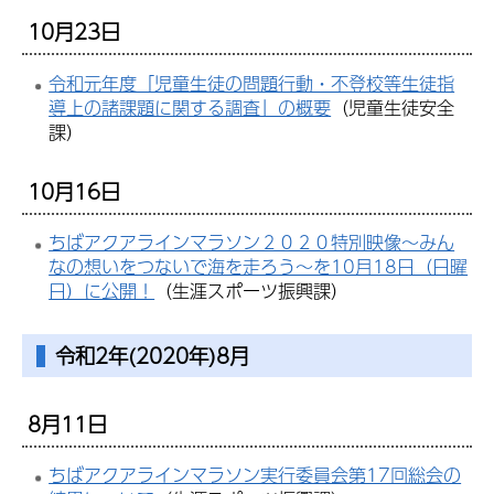
10月23日
令和元年度「児童生徒の問題行動・不登校等生徒指
導上の諸課題に関する調査」の概要
（児童生徒安全
課）
10月16日
ちばアクアラインマラソン２０２０特別映像～みん
なの想いをつないで海を走ろう～を10月18日（日曜
日）に公開！
（生涯スポーツ振興課）
令和2年(2020年)8月
8月11日
ちばアクアラインマラソン実行委員会第17回総会の