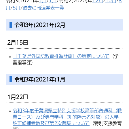
令和3(2021)年
2月
/
1月
/令和2(2020)年
12月
/
10月
/
8
月
/
5月
/
過去の報道発表一覧
令和3年(2021年)2月
2月15日
「千葉県外国語教育推進計画」の策定について
（学
習指導課）
令和3年(2021年)1月
1月22日
令和3年度千葉県県立特別支援学校高等部普通科（職
業コース）及び専門学科（知的障害者対象）の入学
許可候補者数及び第2次募集について
（特別支援教育