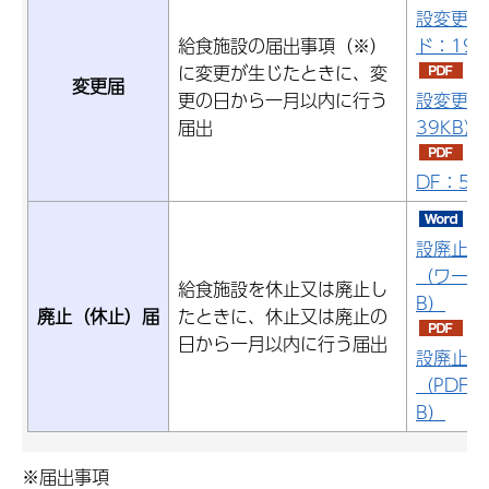
設変更届
給食施設の届出事項（※）
ド：19.
に変更が生じたときに、変
特
変更届
更の日から一月以内に行う
設変更届
届出
39KB）
記
DF：56
特
設廃止（
（ワード：
給食施設を休止又は廃止し
B）
廃止（休止）届
たときに、休止又は廃止の
特
日から一月以内に行う届出
設廃止（
（PDF：
B）
※届出事項