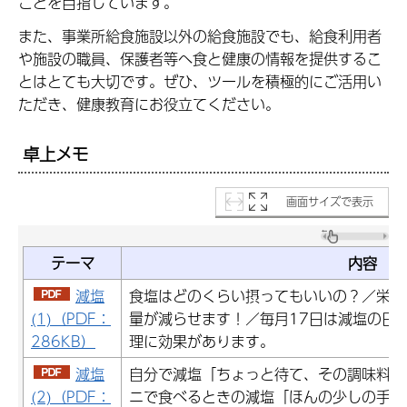
ことを目指しています。
また、事業所給食施設以外の給食施設でも、給食利用者
や施設の職員、保護者等へ食と健康の情報を提供するこ
とはとても大切です。ぜひ、ツールを積極的にご活用い
ただき、健康教育にお役立てください。
卓上メモ
画面サイズで表示
テーマ
内容
減塩
食塩はどのくらい摂ってもいいの？／栄養
(1)（PDF：
量が減らせます！／毎月17日は減塩の日
286KB）
理に効果があります。
減塩
自分で減塩「ちょっと待て、その調味料い
(2)（PDF：
ニで食べるときの減塩「ほんの少しの手間