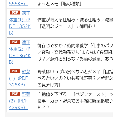
555KB）
ょっとメモ「塩の種類」
適正
体重(1)（P
体重が増える仕組み・減る仕組み／減量に
DF：352K
「透明なジュース」に御用心！
B）
適正
御存じですか？時間栄養学「仕事のパフォ
体重(2)（P
／夜勤・交代勤務でも”太らない”食事術
DF：364K
は？／意外と知らないお酒の適量、おつま
B）
野菜
野菜はいっぱい食べないとダメ？「目指せ
(1)（PDF：
べるといいの？いも類は野菜？／新鮮な野
328KB）
の見分け方」
野菜
血糖値を下げる！「ベジファースト」って
(2)（PDF：
食事＋カット野菜でお手軽に野菜摂取♪／
429KB）
も？？