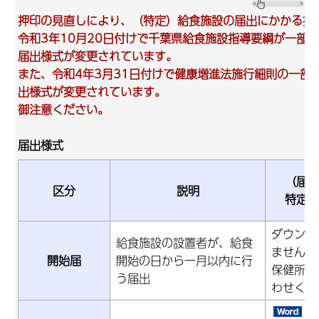
押印の見直しにより、（特定）給食施設の届出にかかる押
令和3年10月20日付けで千葉県給食施設指導要綱が一部
届出様式が変更されています。
また、令和4年3月31日付けで健康増進法施行細則の一部
出様式が変更されています。
御注意ください。
届出様式
（届出
区分
説明
特定給
ダウンロ
給食施設の設置者が、給食
ません
開始届
開始の日から一月以内に行
保健所に
う届出
わせくだ
特