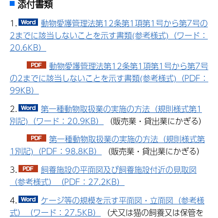
添付書類
1.
動物愛護管理法第12条第1項第1号から第7号の
2までに該当しないことを示す書類(参考様式)（ワード：
20.6KB）
動物愛護管理法第12条第1項第1号から第7号
の2までに該当しないことを示す書類(参考様式)（PDF：
99KB）
2.
第一種動物取扱業の実施の方法（規則様式第1
別記)（ワード：20.9KB）
（販売業・貸出業にかぎる）
第一種動物取扱業の実施の方法（規則様式第
1別記)（PDF：98.8KB）
（販売業・貸出業にかぎる）
3.
飼養施設の平面図及び飼養施設付近の見取図
（参考様式）（PDF：27.2KB）
4.
ケージ等の規模を示す平面図・立面図（参考様
式）（ワード：27.5KB）
（犬又は猫の飼養又は保管を