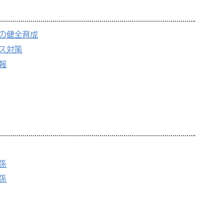
の健全育成
ス対策
報
係
係