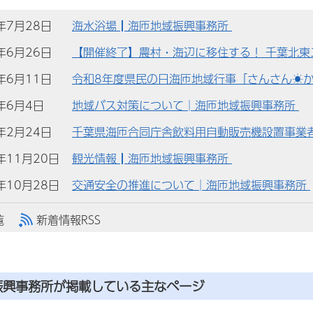
)年7月28日
海水浴場┃海匝地域振興事務所
)年6月26日
【開催終了】農村・海辺に移住する！ 千葉北東
)年6月11日
令和8年度県民の日海匝地域行事「さんさん☀
)年6月4日
地域バス対策について│海匝地域振興事務所
)年2月24日
千葉県海匝合同庁舎飲料用自動販売機設置事業
)年11月20日
観光情報┃海匝地域振興事務所
)年10月28日
交通安全の推進について│海匝地域振興事務所
覧
新着情報RSS
振興事務所が掲載している主なページ