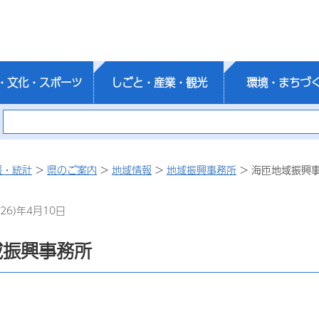
・文化・スポーツ
しごと・産業・観光
環境・まちづ
報・統計
>
県のご案内
>
地域情報
>
地域振興事務所
> 海匝地域振興
26)年4月10日
域振興事務所