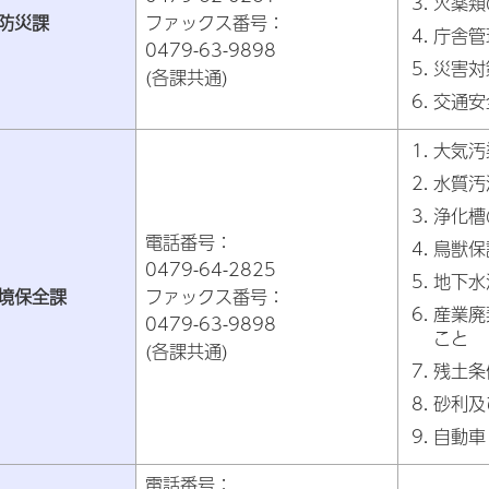
火薬類
防災課
ファックス番号：
庁舎管
0479-63-9898
災害対
(各課共通)
交通安
大気汚
水質汚
浄化槽
電話番号：
鳥獣保
0479-64-2825
地下水
境保全課
ファックス番号：
産業廃
0479-63-9898
こと
(各課共通)
残土条
砂利及
自動車
電話番号：