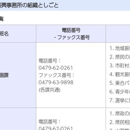
振興事務所の組織としごと
覧
電話番号
班名
・ファックス番号
地域振
県民の
電話番号：
市町村
0479-62-0261
観光振
画課
ファックス番号：
0479-63-9898
乗合バ
(各課共通)
青少年
選挙に
県政の
電話番号：
県民相
0479-62-0261