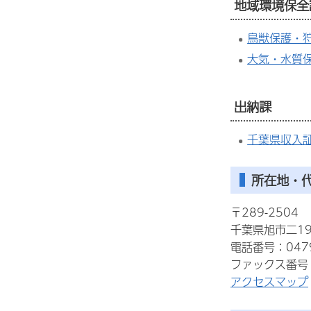
地域環境保全
鳥獣保護・
大気・水質
出納課
千葉県収入
所在地・
〒289-2504
千葉県旭市二19
電話番号：0479
ファックス番号：0
アクセスマップ