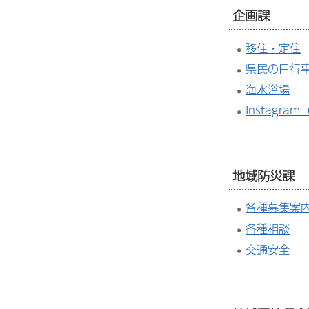
企画課
移住・定住
県民の日行
海水浴場
Instagr
地域防災課
各種募集案
各種相談
交通安全