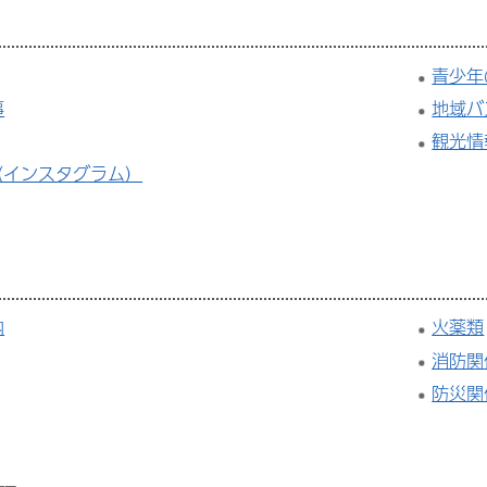
青少年
事
地域バ
観光情
am（インスタグラム）
内
火薬類
消防関
防災関