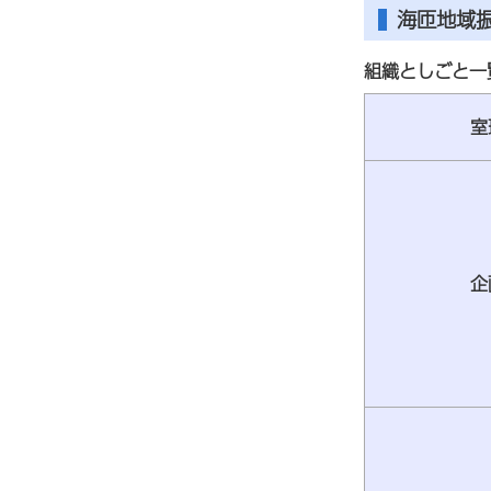
海匝地域
組織としごと一
室
企