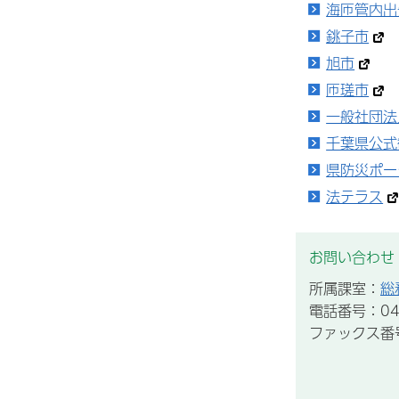
海匝管内出
銚子市
旭市
匝瑳市
一般社団法
千葉県公式
県防災ポー
法テラス
お問い合わせ
所属課室：
総
電話番号：047
ファックス番号：