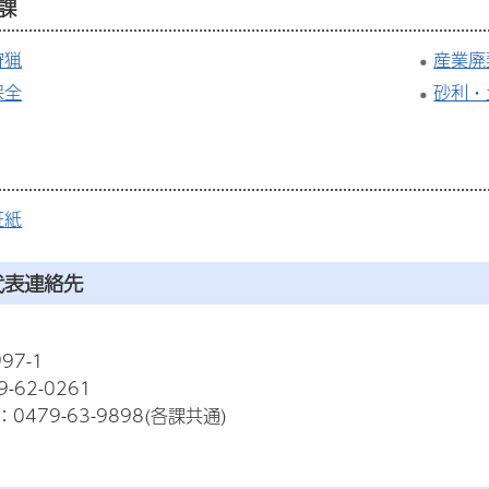
課
狩猟
産業廃
保全
砂利・
証紙
代表連絡先
97-1
-62-0261
479-63-9898(各課共通)