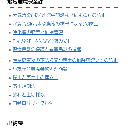
地域環境保全課
大気汚染(ばい煙発生施設などによる）の防止
水質汚濁(汚水や廃液の排出による)の防止
浄化槽の設置と維持管理
狩猟免許・狩猟者登録の受付
傷病鳥獣の保護と有害鳥獣の捕獲
産業廃棄物の不法投棄や残土の無許可埋立ての防止
小規模産業廃棄物処理施設
残土と再生土の埋立て
盛土規制法
砂利と土の採取
自動車リサイクル法
出納課