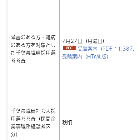
障害のある方・難病
7月27日（月曜日）
のある方を対象とし
受験案内（PDF：1,387.5
た千葉県職員採用選
受験案内（HTML版）
考考査
千葉県職員社会人採
用選考考査（民間企
秋頃
業等職務経験者区
分）