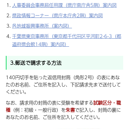
人事委員会事務局任用課（県庁南庁舎5階）案内図
県政情報コーナー（県庁本庁舎2階）案内図
各地域振興事務所（案内図）
千葉県東京事務所（東京都千代田区平河町2-6-3（都
道府県会館14階）案内図）
3.郵送で請求する方法
140円切手を貼った返信用封筒（角形2号）の表にあな
たのお名前、ご住所を記入し、下記請求先まで送付して
ください。
なお、請求用の封筒の表に受験を希望する
試験区分・職
種
（例：初級・一般行政）を
朱書
で記入し、封筒の裏に
あなたのお名前、ご住所を記入してください。