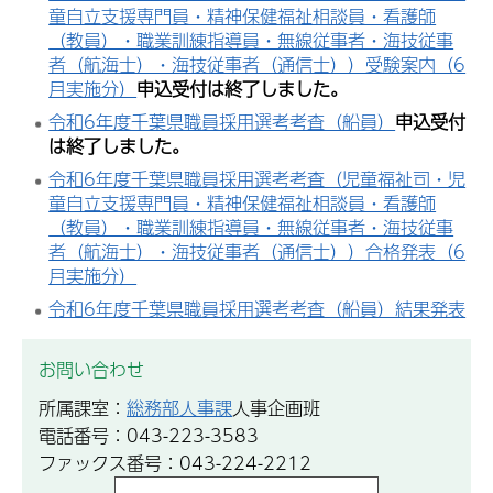
童自立支援専門員・精神保健福祉相談員・看護師
（教員）・職業訓練指導員・無線従事者・海技従事
者（航海士）・海技従事者（通信士））受験案内（6
月実施分）
申込受付は終了しました。
令和6年度千葉県職員採用選考考査（船員）
申込受付
は終了しました。
令和6年度千葉県職員採用選考考査（児童福祉司・児
童自立支援専門員・精神保健福祉相談員・看護師
（教員）・職業訓練指導員・無線従事者・海技従事
者（航海士）・海技従事者（通信士））合格発表（6
月実施分）
令和6年度千葉県職員採用選考考査（船員）結果発表
お問い合わせ
所属課室：
総務部人事課
人事企画班
電話番号：043-223-3583
ファックス番号：043-224-2212