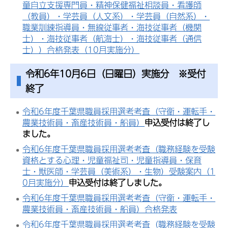
童自立支援専門員・精神保健福祉相談員・看護師
（教員）・学芸員（人文系）・学芸員（自然系）・
職業訓練指導員・無線従事者・海技従事者（機関
士）・海技従事者（航海士）・海技従事者（通信
士））合格発表（10月実施分）
令和6年10月6日（日曜日）実施分 ※受付
終了
令和6年度千葉県職員採用選考考査（守衛・運転手・
農業技術員・畜産技術員・船員）
申込受付は終了し
ました。
令和6年度千葉県職員採用選考考査（職務経験を受験
資格とする心理・児童福祉司・児童指導員・保育
士・獣医師・学芸員（美術系）・生物）受験案内（1
0月実施分）
申込受付は終了しました。
令和6年度千葉県職員採用選考考査（守衛・運転手・
農業技術員・畜産技術員・船員）合格発表
令和6年度千葉県職員採用選考考査（職務経験を受験