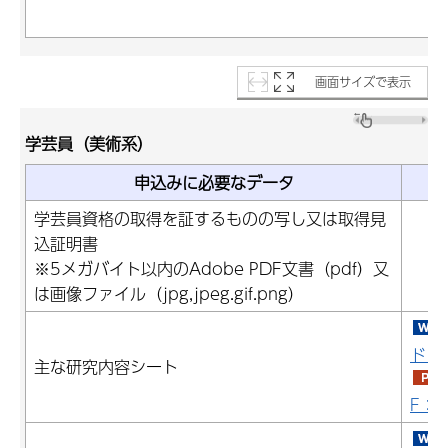
画面サイズで表示
学芸員（美術系）
申込みに必要なデータ
学芸員資格の取得を証するものの写し又は取得見
込証明書
※5メガバイト以内のAdobe PDF文書（pdf）又
は画像ファイル（jpg,jpeg.gif.png）
ド：1
主な研究内容シート
F：2