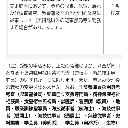
美術館等において、資料の収集、保管、展示
1名
及び調査研究、教育普及その他専門的業務に
程度
従事します（美術館以外の知事部局等に勤務
する場合があります。）。
（注）受験の申込みは、上記の職種のほか、考査が同日
となる千葉県職員採用選考考査（運転手・畜産技術員・
船員）のいずれか一つに限ります。また、申込み受理後
の職種の変更は認めません。なお、
千葉県職員採用選考
考査（児童福祉司・児童自立支援専門員・精神保健福祉
相談員・
食品衛生監視員・獣医師・看護師（教員）・地
質・職業訓練指導員・海技従事者（航海士）・海技従事
者（機関士）・海技従事者（通信士）・無線従事者・史
料編纂・学芸員（美術系）・学芸員（自然系）・生物）