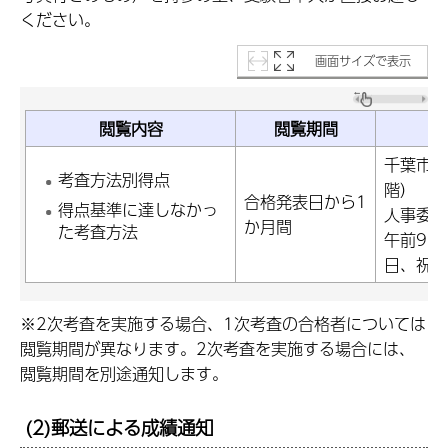
ください。
画面サイズで表示
閲覧内容
閲覧期間
千葉市中
考査方法別得点
階）
合格発表日から1
得点基準に達しなかっ
人事委員
か月間
た考査方法
午前9時
日、祝日
※2次考査を実施する場合、1次考査の合格者については
閲覧期間が異なります。2次考査を実施する場合には、
閲覧期間を別途通知します。
(2)郵送による成績通知