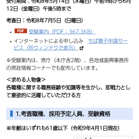
受付期間：令和8
年5月14日（木曜日）午前9時から6
月
12日（金
曜日）午後5時まで
考査日：令和8年7月5日（日曜日）
受験案内（PDF：367.3KB）
インターネットによる申し込み
ちば電子申請サー
ビス（別ウィンドウで表示）
※受験案内は、県庁（本庁舎2階）、各地域振興事務所
の県政情報コーナーでも配布しています。
＜求める人物像＞
各職種に関する職務経験や知識等を生かし、即戦力とし
て意欲的に活躍していただける方
1.考査職種、採用予定人員、受験資格
※年齢はいずれも61歳以下（令和9年4月1日現在）