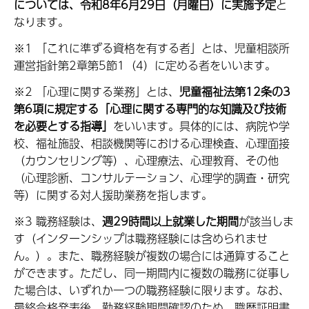
については、令和8年6月29日（月曜日）に実施予定
と
なります。
※1 「これに準ずる資格を有する者」とは、児童相談所
運営指針第2章第5節1（4）に定める者をいいます。
※2 「心理に関する業務」とは、
児童福祉法第12条の3
第6項に規定する「心理に関する専門的な知識及び技術
を必要とする指導」
をいいます。具体的には、病院や学
校、福祉施設、相談機関等における心理検査、心理面接
（カウンセリング等）、心理療法、心理教育、その他
（心理診断、コンサルテーション、心理学的調査・研究
等）に関する対人援助業務を指します。
※3 職務経験は、
週29時間以上就業した期間
が該当しま
す（インターンシップは職務経験には含められませ
ん。）。また、職務経験が複数の場合には通算すること
ができます。ただし、同一期間内に複数の職務に従事し
た場合は、いずれか一つの職務経験に限ります。なお、
最終合格発表後、勤務経験期間確認のため、職歴証明書