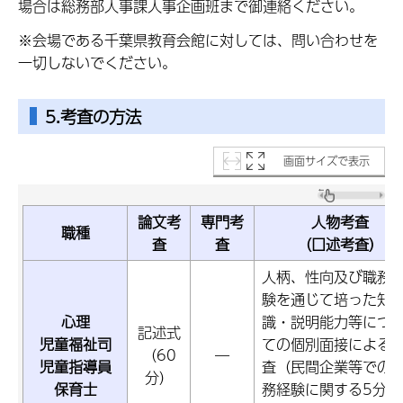
場合は総務部人事課人事企画班まで御連絡ください。
※会場である千葉県教育会館に対しては、問い合わせを
一切しないでください。
5.考査の方法
画面サイズで表示
論文考
専門考
人物考査
職種
査
査
（口述考査）
人柄、性向及び職務
験を通じて培った知
心理
識・説明能力等につ
記述式
児童福祉司
ての個別面接による
（60
―
児童指導員
査（民間企業等での
分）
保育士
務経験に関する5分程