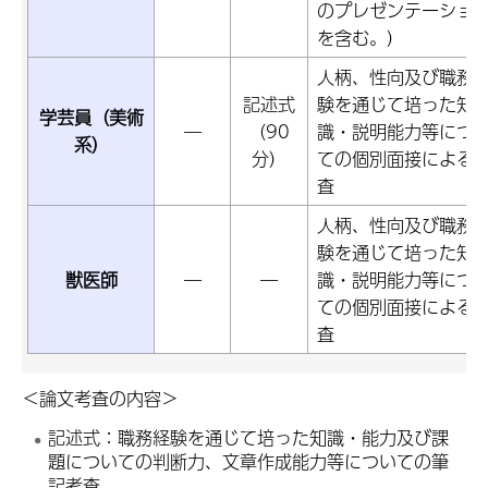
のプレゼンテーショ
を含む。）
人柄、性向及び職務
記述式
験を通じて培った知
学芸員（美術
―
（90
識・説明能力等につ
系）
分）
ての個別面接による
査
人柄、性向及び職務
験を通じて培った知
獣医師
―
―
識・説明能力等につ
ての個別面接による
査
＜論文考査の内容＞
記述式：職務経験を通じて培った知識・能力及び課
題についての判断力、文章作成能力等についての筆
記考査