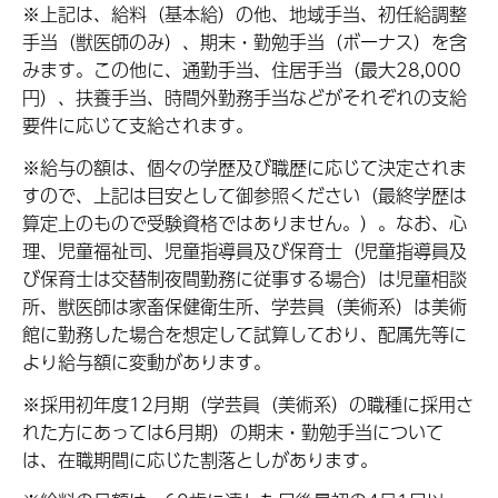
※上記は、給料（基本給）の他、地域手当、初任給調整
手当（獣医師のみ）、期末・勤勉手当（ボーナス）を含
みます。この他に、通勤手当、住居手当（最大28,000
円）、扶養手当、時間外勤務手当などがそれぞれの支給
要件に応じて支給されます。
※給与の額は、個々の学歴及び職歴に応じて決定されま
すので、上記は目安として御参照ください（最終学歴は
算定上のもので受験資格ではありません。）。なお、心
理、児童福祉司、児童指導員及び保育士（児童指導員及
び保育士は交替制夜間勤務に従事する場合）は児童相談
所、獣医師は家畜保健衛生所、学芸員（美術系）は美術
館に勤務した場合を想定して試算しており、配属先等に
より給与額に変動があります。
※採用初年度12月期（学芸員（美術系）の職種に採用さ
れた方にあっては6月期）の期末・勤勉手当について
は、在職期間に応じた割落としがあります。