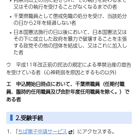
又はその執行を受けることがなくなるまでの者
千葉県職員として懲戒免職の処分を受け、当該処分
の日から2年を経過しない者
日本国憲法施行の日以後において、日本国憲法又は
その下に成立した政府を暴力で破壊することを主張
する政党その他の団体を結成し、又はこれに加入し
た者
ウ 平成11年改正前の民法の規定による準禁治産の宣告
を受けている者（心神耗弱を原因とするもの以外）
エ 申込開始日時点において、千葉県職員（任期付職
員、臨時的任用職員及び会計年度任用職員を除く。）で
ある者
2.受験手続
「
ちば電子申請サービス
」にアクセスする。