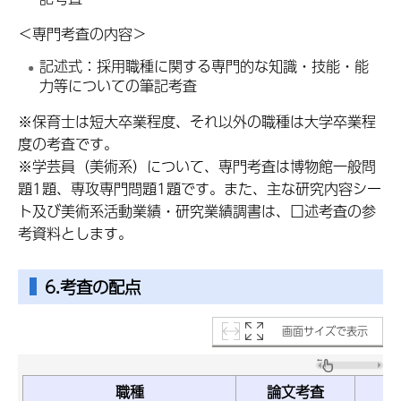
＜専門考査の内容＞
記述式：採用職種に関する専門的な知識・技能・能
力等についての筆記考査
※保育士は短大卒業程度、それ以外の職種は大学卒業程
度の考査です。
※学芸員（美術系）について、専門考査は博物館一般問
題1題、専攻専門問題1題です。また、主な研究内容シー
ト及び美術系活動業績・研究業績調書は、口述考査の参
考資料とします。
6.考査の配点
画面サイズで表示
職種
論文考査
専