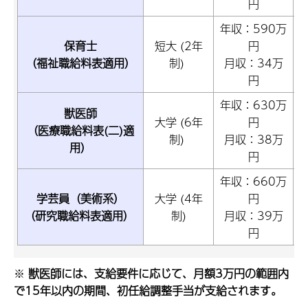
円
年収：590万
保育士
短大 (2年
円
（福祉職給料表適用）
制)
月収：34万
円
年収：630万
獣医師
大学 (6年
円
（医療職給料表(二)適
制)
月収：38万
用）
円
年収：660万
学芸員（美術系）
大学 (4年
円
（研究職給料表適用）
制)
月収：39万
円
※
獣医師には、支給要件に応じて、月額3万円の範囲内
で15年以内の期間、初任給調整手当が支給されます。