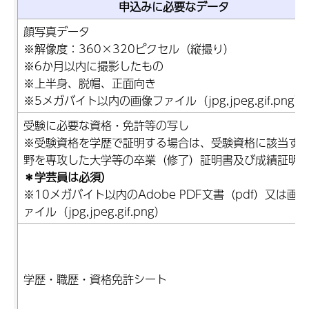
申込みに必要なデータ
顔写真データ
※解像度：360×320ピクセル（縦撮り）
※6か月以内に撮影したもの
※上半身、脱帽、正面向き
※5メガバイト以内の画像ファイル（jpg,jpeg.gif.png）
受験に必要な資格・免許等の写し
※受験資格を学歴で証明する場合は、受験資格に該当す
野を専攻した大学等の卒業（修了）証明書及び成績証明
＊学芸員は必須）
※10メガバイト以内のAdobe PDF文書（pdf）又は画
ァイル（jpg,jpeg.gif.png）
学歴・職歴・資格免許シート