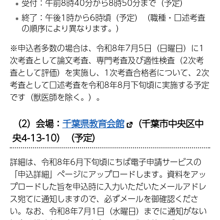
受付：午前8時40分から8時50分まで（予定）
終了：午後1時から6時頃（予定）（職種・口述考査
の順序により異なります。）
※申込者多数の場合は、令和8年7月5日（日曜日）に1
次考査として論文考査、専門考査及び適性検査（2次考
査として評価）を実施し、1次考査合格者について、2次
考査として口述考査を令和8年8月下旬頃に実施する予定
です（獣医師を除く。）。
（2）会場：
千葉県教育会館
（千葉市中央区中
央4-13-10）（予定）
詳細は、令和8年6月下旬頃にちば電子申請サービスの
「申込詳細」ページにアップロードします。資料をアッ
プロードした旨を申込時に入力いただいたメールアドレ
ス宛てに通知しますので、必ずメールを御確認くださ
い。なお、令和8年7月1日（水曜日）までに通知がない