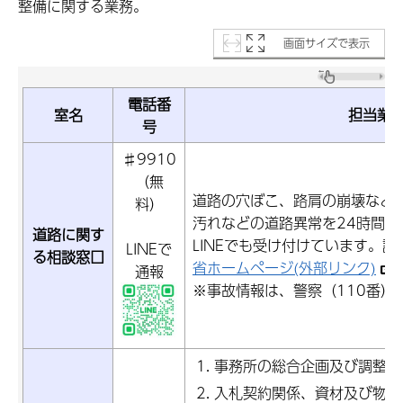
整備に関する業務。
画面サイズで表示
電話番
室名
担当業
号
♯9910
（無
道路の穴ぼこ、路肩の崩壊など
料）
汚れなどの道路異常を24時間受
道路に関す
LINEでも受け付けています。
LINEで
る相談窓口
省ホームページ(外部リンク)
通報
※事故情報は、警察（110番）
事務所の総合企画及び調整に
入札契約関係、資材及び物資