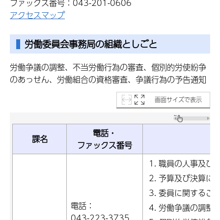
ファックス番号：043-201-0606
アクセスマップ
労働委員会事務局の組織としごと
労働争議の調整、不当労働行為の審査、個別的労使紛争
のあっせん、労働組合の資格審査、争議行為の予告通知
画面サイズで表示
電話・
課名
担
ファックス番号
職員の人事及び
予算及び決算に
委員に関するこ
電話：
労働争議の調整
043-223-3735