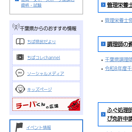
管理栄養
資格・試験
管理栄養士
千葉県からのおすすめ情報
ちば県民だより
調理師の
ちばコレchannel
千葉県調理
令和8年度
ソーシャルメディア
キッズページ
ふぐ処理
び免許申
イベント情報