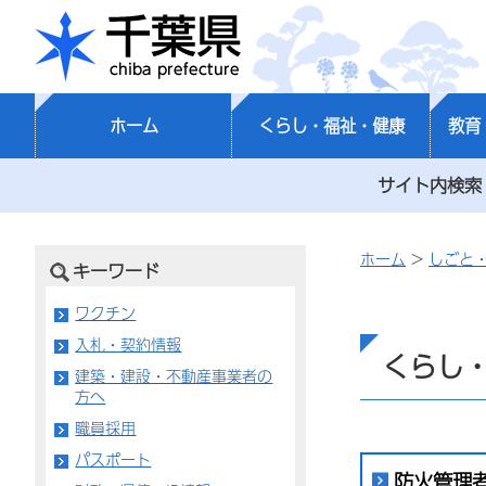
千葉県
ホーム
くらし・福祉・健康
教育
サイト内検索
ホーム
>
しごと
キーワード
ワクチン
入札・契約情報
くらし
建築・建設・不動産事業者の
方へ
職員採用
パスポート
防火管理