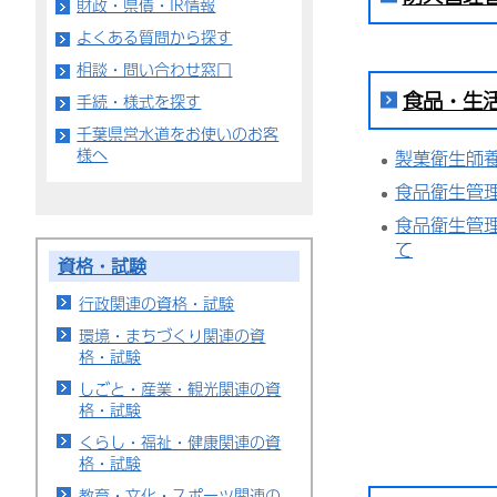
財政・県債・IR情報
よくある質問から探す
相談・問い合わせ窓口
食品・生
手続・様式を探す
千葉県営水道をお使いのお客
様へ
製菓衛生師
食品衛生管
食品衛生管
て
資格・試験
行政関連の資格・試験
環境・まちづくり関連の資
格・試験
しごと・産業・観光関連の資
格・試験
くらし・福祉・健康関連の資
格・試験
教育・文化・スポーツ関連の