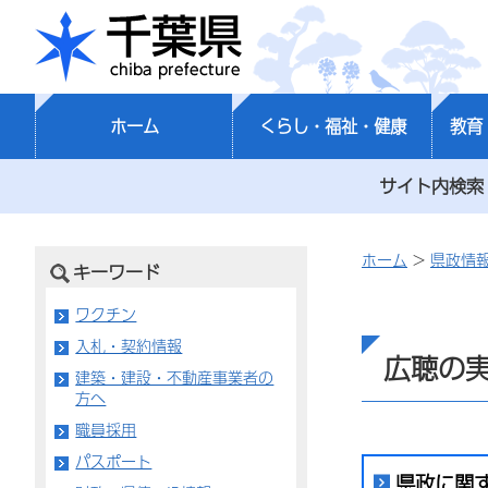
千葉県
ホーム
くらし・福祉・健康
教育
サイト内検索
ホーム
>
県政情
キーワード
ワクチン
入札・契約情報
広聴の
建築・建設・不動産事業者の
方へ
職員採用
パスポート
県政に関