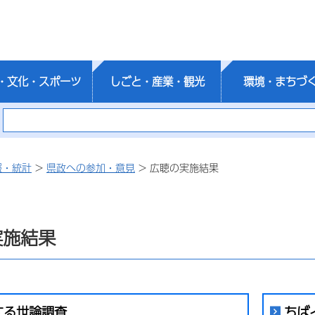
・文化・スポーツ
しごと・産業・観光
環境・まちづ
報・統計
>
県政への参加・意見
> 広聴の実施結果
実施結果
する世論調査
ちば