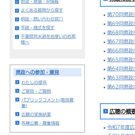
財政・県債・IR情報
よくある質問から探す
第70回県政
相談・問い合わせ窓口
第69回県政
手続・様式を探す
第68回県政
千葉県営水道をお使いのお客
第67回県政
様へ
第66回県政
第65回県政
第64回県政
県政への参加・意見
第63回県政
わたしの提言
第62回県政
ご意見・ご質問
パブリックコメント(意見募
集)
広聴の概
広聴の実施結果
各種公募・募集情報
令和7年度