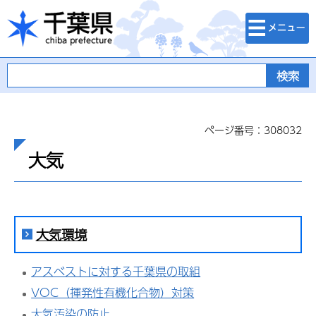
検索・メニュ
千葉県
ー
ページ番号：308032
大気
大気環境
アスベストに対する千葉県の取組
VOC（揮発性有機化合物）対策
大気汚染の防止