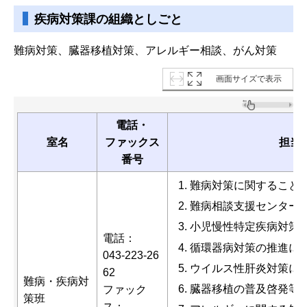
疾病対策課の組織としごと
難病対策、臓器移植対策、アレルギー相談、がん対策
画面サイズで表示
電話・
室名
ファックス
担当
番号
難病対策に関すること
難病相談支援センター
小児慢性特定疾病対策
電話：
循環器病対策の推進に
043-223-26
ウイルス性肝炎対策に
62
難病・疾病対
臓器移植の普及啓発等
ファック
策班
ス：