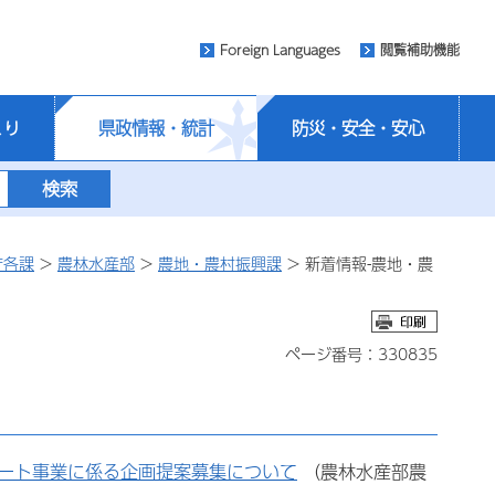
Foreign Languages
閲覧補助機能
くり
県政情報・統計
防災・安全・安心
庁各課
>
農林水産部
>
農地・農村振興課
> 新着情報-農地・農
ページ番号：330835
ート事業に係る企画提案募集について
（農林水産部農