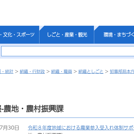
・文化・スポーツ
しごと・産業・観光
環境・まちづ
報・統計
>
組織・行財政
>
組織・職員
>
組織としごと
>
知事部局本
-農地・農村振興課
年7月30日
令和８年度地域における農業参入受入れ体制サポ