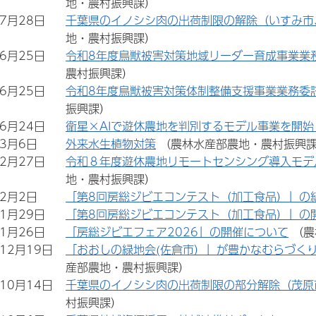
地・農村振興課）
年7月28日
千葉県のイノシシ肉の出荷制限の解除（いすみ市
地・農村振興課）
年6月25日
令和8年度鳥獣被害対策地域リーダー育成事業業
農村振興課）
年6月25日
令和8年度鳥獣被害対策体制整備支援事業業務委
振興課）
年6月24日
衛星×AIで遊休農地を判別するモデル事業を開始
年3月6日
外来水生植物対策
（農林水産部農地・農村振興
年2月27日
令和８年度遊休農地リモートセンシング導入モデ
地・農村振興課）
年2月2日
「第8回房総ジビエコンテスト（加工食品）」の
年1月29日
「第8回房総ジビエコンテスト（加工食品）」の
年1月26日
「房総ジビエフェア2026」の開催について
（農
年12月19日
「おおしの緑地会(佐倉市）」が豊かなむらづく
産部農地・農村振興課）
年10月14日
千葉県のイノシシ肉の出荷制限の部分解除（茂原
村振興課）