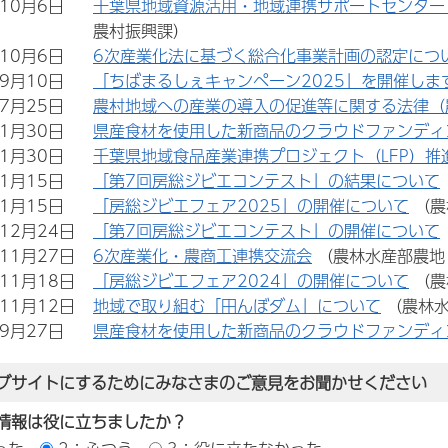
年10月6日
千葉県地域資源活用・地域連携サポートセンター
農村振興課）
年10月6日
6次産業化法に基づく総合化事業計画の認定につ
年9月10日
「ちばまるしぇキャンペーン2025」を開催しま
年7月25日
農村地域への産業の導入の促進等に関する法律（
年1月30日
県産食材を使用した新商品のクラウドファンディ
年1月30日
千葉県地域食品産業連携プロジェクト（LFP）推
年1月15日
「第7回房総ジビエコンテスト」の結果について
年1月15日
「房総ジビエフェア2025」の開催について
（農
年12月24日
「第7回房総ジビエコンテスト」の開催について
年11月27日
6次産業化・農商工連携交流会
（農林水産部農地
年11月18日
「房総ジビエフェア2024」の開催について
（農
年11月12日
地域で取り組む「田んぼダム」について
（農林
年9月27日
県産食材を使用した新商品のクラウドファンディ
ブサイトにするためにみなさまのご意見をお聞かせください
情報は役に立ちましたか？