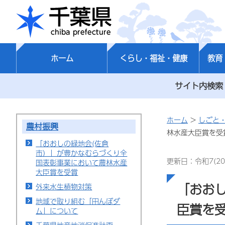
千葉県
ホーム
くらし・福祉・健康
教育
サイト内検索
ホーム
>
しごと
農村振興
林水産大臣賞を受
「おおしの緑地会(佐倉
市）」が豊かなむらづくり全
更新日：令和7(20
国表彰事業において農林水産
大臣賞を受賞
「おお
外来水生植物対策
地域で取り組む「田んぼダ
臣賞を
ム」について