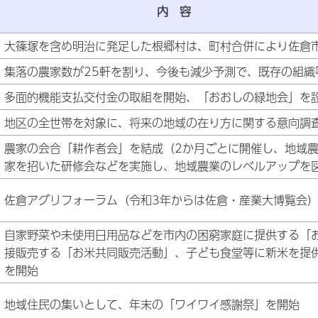
内
大篠塚を含め明治に発足した根郷村は、町村合併により佐倉
集落の農家数が25軒を割り、今後も減少予測で、既存の組織
多面的機能支払交付金の取組を開始、「おおしの緑地会」を
地区の全世帯を対象に、将来の地域の在り方に関する意向調
農家の会合「耕作者会」を結成（2か月ごとに開催し、地域
家を招いた研修会などを実施し、地域農業のレベルアップを
佐倉アグリフォーラム（令和3年からは佐倉・産業大博覧会
自家野菜や未使用日用品などを市内の困窮家庭に提供する「
接販売する「お米共同販売活動」、子ども食堂等に新米を提
を開始
地域住民の集いとして、年末の「ワイワイ感謝祭」を開始