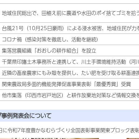
地域住民総出で、田植え前に農道や水田のポイ捨てゴミを拾
台風21号（10月25日豪雨）による浸水被害、地域住民が
コロナ禍（感染対策を徹底し、活動を継続）
集落営農組織「おおしの耕作組合」を設立
千葉県印旛土木事務所と連携して、川土手環境維持活動（河
近隣の畜産農家にもみ殻を提供し、たい肥を受け取る耕畜連
関東農政局多面的機能発揮促進事業表彰「最優秀賞」受賞
他市集落（印西市岩戸地区）と耕作放棄地対策など情報交換
び事例発表会について
5日に令和7年度豊かなむらづくり全国表彰事業関東ブロック表