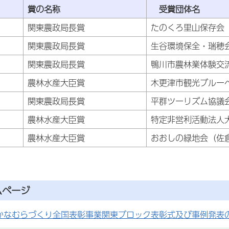
度
賞の名称
受賞
関東農政局長賞
たのくろ里山保存会
関東農政局長賞
生谷環境保全・瑞穂
関東農政局長賞
鴨川市農林業体験交
農林水産大臣賞
木更津市観光ブルー
関東農政局長賞
平群ツーリズム協議
農林水産大臣賞
特定非営利活動法人
農林水産大臣賞
おおしの緑地会（佐
ムページ
かなむらづくり全国表彰事業関東ブロック表彰式及び事例発表