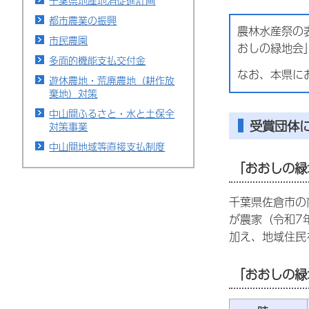
千葉県地産地消促進計画
都市農業の振興
農林水産祭の
市民農園
おしの緑地会
多面的機能支払交付金
なお、本県に
遊休農地・荒廃農地（耕作放
棄地）対策
中山間ふるさと・水と土保全
受賞団体
対策事業
中山間地域等直接支払制度
「おおしの緑
千葉県佐倉市の
が農家（令和7
加え、地域住民
「おおしの緑