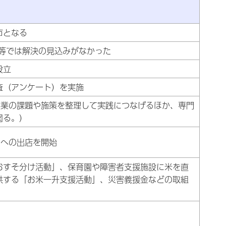
 容
市となる
等では解決の見込みがなかった
設立
査（アンケート）を実施
農業の課題や施策を整理して実践につなげるほか、専門
図る。）
）への出店を開始
おすそ分け活動」、保育園や障害者支援施設に米を直
供する「お米一升支援活動」、災害義援金などの取組