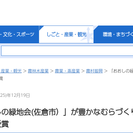
・文化・スポーツ
しごと・産業・観光
環境・まちづ
・産業・観光
>
農林水産業
>
農業・畜産業
>
農村振興
> 「おおしの
賞
25)年12月19日
しの緑地会(佐倉市）」が豊かなむらづく
受賞