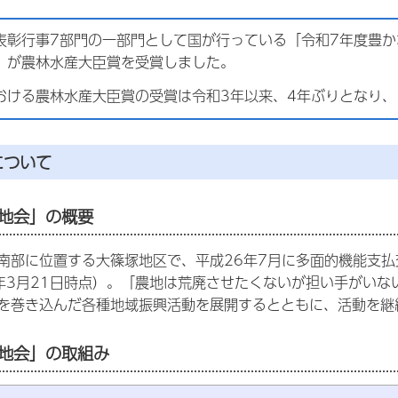
表彰行事7部門の一部門として国が行っている「令和7年度豊
」が農林水産大臣賞を受賞しました。
おける農林水産大臣賞の受賞は令和3年以来、4年ぶりとなり、
について
地会」の概要
南部に位置する大篠塚地区で、平成26年7月に多面的機能支払
年3月21日時点）。「農地は荒廃させたくないが担い手がい
を巻き込んだ各種地域振興活動を展開するとともに、活動を継
地会」の取組み