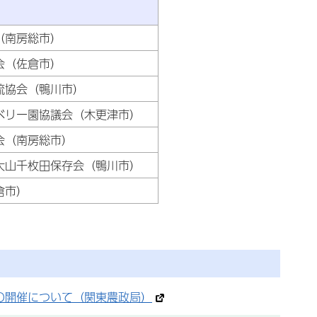
団体名
（南房総市）
会（佐倉市）
流協会（鴨川市）
ベリー園協議会（木更津市）
会（南房総市）
大山千枚田保存会（鴨川市）
倉市）
の開催について（関東農政局）