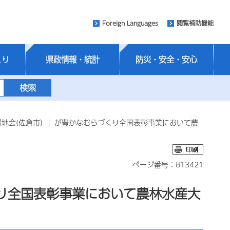
Foreign Languages
閲覧補助機能
くり
県政情報・統計
防災・安全・安心
緑地会(佐倉市）」が豊かなむらづくり全国表彰事業において農
ページ番号：813421
り全国表彰事業において農林水産大