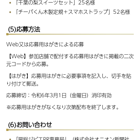
「千葉の梨スイーツセット」25名様
「チーバくん木製定規＋スマホストラップ」52名様
(5)応募方法
Web又は応募用はがきによる応募
【Web】参加店舗で配付する応募用はがきに掲載の二次
元コードから応募。
【はがき】応募用はがきに必要事項を記入し、切手を貼
り付けて郵送。
応募締切：令和6年3月1日（金曜日）消印有効
※応募用はがきがなくなり次第配布を終了します。
(6)お問い合わせ
「房総ジビエPR事務局」（株式会社オニオン新聞社