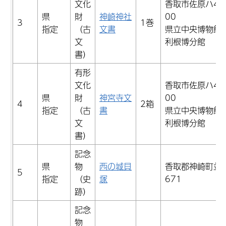
文化
香取市佐原ハ45
県
財
神崎神社
00
3
1巻
指定
（古
文書
県立中央博物館
文
利根博分館
書）
有形
文化
香取市佐原ハ45
県
財
神宮寺文
00
4
2箱
指定
（古
書
県立中央博物館
文
利根博分館
書）
記念
県
物
西の城貝
香取郡神崎町並
5
指定
（史
塚
671
跡）
記念
物