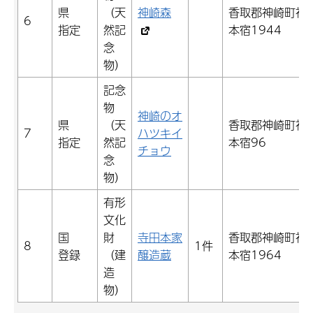
県
（天
神崎森
香取郡神崎町神
6
指定
然記
本宿1944
念
物）
記念
物
神崎のオ
県
（天
香取郡神崎町神
7
ハツキイ
指定
然記
本宿96
チョウ
念
物）
有形
文化
国
財
寺田本家
香取郡神崎町神
8
1件
登録
（建
醸造蔵
本宿1964
造
物）