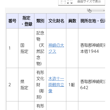
画面サイズで表示
指定
番号
類別
文化財名
員数
現所在地・伝承
・登録
記念
物
国
（天
神崎の大
香取郡神崎町神
1
指定
然記
クス
本宿1944
念
物）
有形
文化
木造十一
県
香取郡神崎町並
2
財
面観音立
1躯
指定
642
（彫
像
刻）
有形