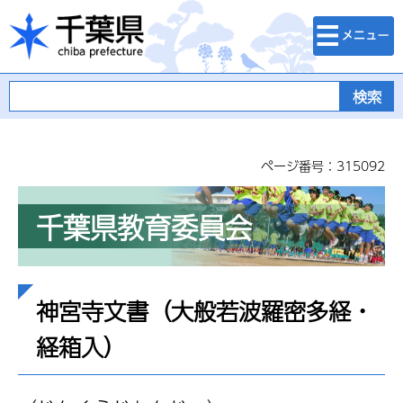
検索・メニュ
千葉県
ー
ページ番号：315092
千葉県教育委員会
神宮寺文書（大般若波羅密多経・
経箱入）