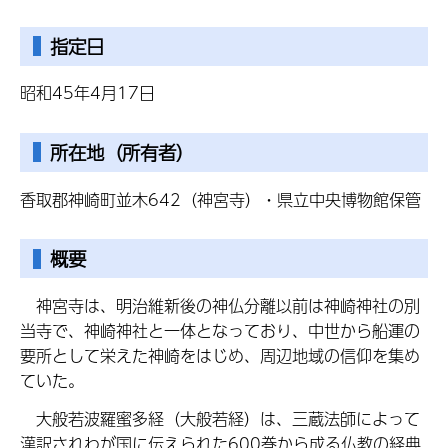
指定日
昭和45年4月17日
所在地（所有者）
香取郡神崎町並木642（神宮寺）・県立中央博物館保管
概要
神宮寺は、明治維新後の神仏分離以前は神崎神社の別
当寺で、神崎神社と一体となっており、中世から船運の
要所として栄えた神崎をはじめ、周辺地域の信仰を集め
ていた。
大般若波羅蜜多経（大般若経）は、三蔵法師によって
漢訳されわが国に伝えられた600巻から成る仏教の経典