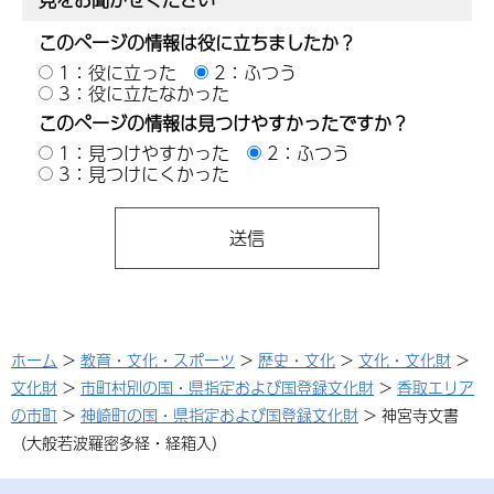
このページの情報は役に立ちましたか？
1：役に立った
2：ふつう
3：役に立たなかった
このページの情報は見つけやすかったですか？
1：見つけやすかった
2：ふつう
3：見つけにくかった
ホーム
>
教育・文化・スポーツ
>
歴史・文化
>
文化・文化財
>
文化財
>
市町村別の国・県指定および国登録文化財
>
香取エリア
の市町
>
神崎町の国・県指定および国登録文化財
> 神宮寺文書
（大般若波羅密多経・経箱入）