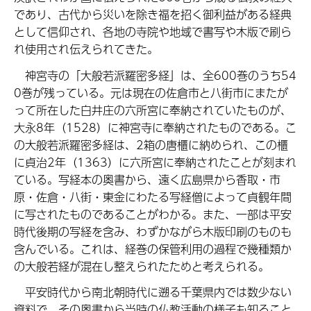
であり、古代から災いを除き福を招く御利益がある経典
として信仰され、各地の寺院や地域で書写や木版で刷ら
れ使用され伝えられてきた。
神宮寺の「大般若派羅密多経」は、全600巻のうち54
0巻が残っている。元は現在の佐倉市と八街市にまたが
って所在した白井庄の六所宮に奉納されていたものが、
大永8年（1528）に神宮寺に奉納されたものである。こ
の大般若派羅密多経は、2箱の唐櫃に納められ、この櫃
に貞治2年（1363）に六所宮に奉納されたことが刻まれ
ている。写経本の奥書から、遠く広島県から香取・市
原・佐倉・八街・東金にわたる写経僧によって貞観年間
に写されたものであることがわかる。また、一部は平安
時代後期の写経を含み、わずかながら木版印刷のものも
含んでいる。これは、経巻の保管利用の過程で幾種類か
の大般若経が混在し整えられたためと考えられる。
平安時代から南北朝時代に遡る千葉県内では数少ない
資料で、その奥書から当時の仏教活動の様子も知ること