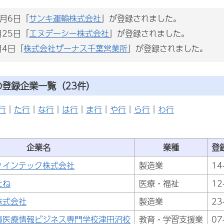
1月6日「
サンキ運輸株式会社
」が登録されました。
月25日「
エヌデーシー株式会社
」が登録されました。
月4日「
株式会社ザーナス千葉営業所
」が登録されました。
の登録企業一覧（23件）
行
｜
た行
｜
な行
｜
は行
｜
ま行
｜
や行
｜
ら行
｜
わ行
企業名
業種
登
ァインテック株式会社
製造業
14
たね
医療・福祉
12
株式会社
製造業
23
員医療情報ビジネス専門学校津田沼校
教育・学習支援業
07