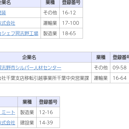
企業名
業種
登録番号
建装
その他
16-12
株式会社
運輸業
17-100
カシェフ習志野工場
製造業
18-65
企業名
業種
登録番
習志野市シルバー人材センター
その他
09-58
会社千葉支店移転引越事業所千葉中央営業課
運輸業
16-64
業種
登録番号
・ミート
製造業
12-16
株式会社
建設業
14-39