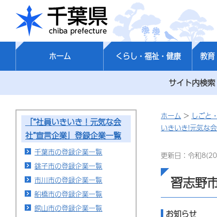
千葉県
ホーム
くらし・福祉・健康
教育
サイト内検索
ホーム
>
しごと
「“社員いきいき！元気な会
いきいき!元気な
社”宣言企業」登録企業一覧
千葉市の登録企業一覧
更新日：令和8(20
銚子市の登録企業一覧
習志野
市川市の登録企業一覧
船橋市の登録企業一覧
館山市の登録企業一覧
お知らせ