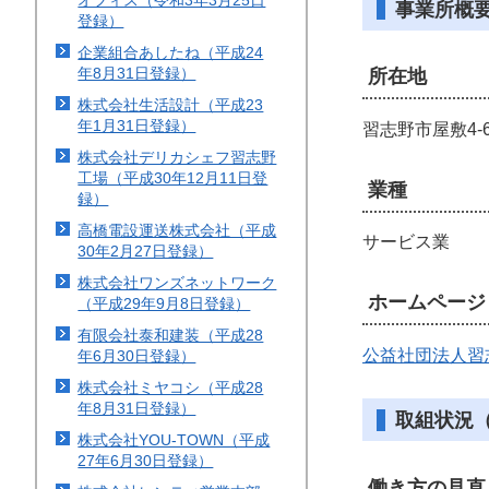
オフィス（令和3年3月25日
事業所概
登録）
企業組合あしたね（平成24
年8月31日登録）
所在地
株式会社生活設計（平成23
年1月31日登録）
習志野市屋敷4-6
株式会社デリカシェフ習志野
工場（平成30年12月11日登
業種
録）
高橋電設運送株式会社（平成
サービス業
30年2月27日登録）
株式会社ワンズネットワーク
ホームページ
（平成29年9月8日登録）
有限会社泰和建装（平成28
公益社団法人習
年6月30日登録）
株式会社ミヤコシ（平成28
年8月31日登録）
取組状況（
株式会社YOU-TOWN（平成
27年6月30日登録）
働き方の見直