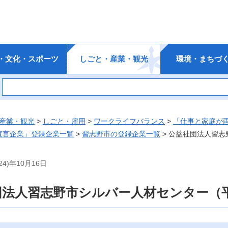
・文化・スポーツ
しごと・産業・観光
環境・まちづ
産業・観光
>
しごと・雇用
>
ワークライフバランス
>
「仕事と家庭が
”宣言企業」登録企業一覧
>
習志野市の登録企業一覧
> 公益社団法人習志
4)年10月16日
法人習志野市シルバー人材センター（平成