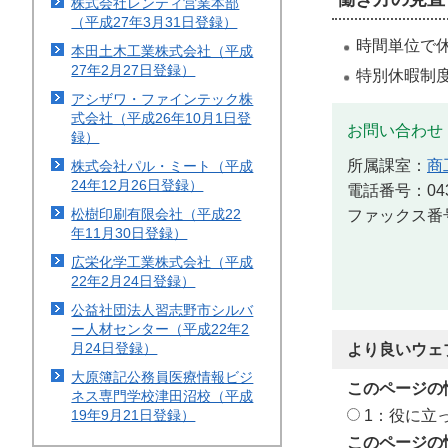
株式会社レンティ営業本部
（平成27年3月31日登録）
時間単位で
本田土木工業株式会社（平成
27年2月27日登録）
特別休暇制
アシザワ・ファインテック株
式会社（平成26年10月1日登
お問い合わせ
録）
所属課室：
商
株式会社パル・ミート（平成
24年12月26日登録）
電話番号：043-
ファックス番号：
松樹印刷有限会社（平成22
年11月30日登録）
広栄化学工業株式会社（平成
22年2月24日登録）
公益社団法人習志野市シルバ
ー人材センター（平成22年2
月24日登録）
より良いウェ
大原簿記公務員医療情報ビジ
このページの
ネス専門学校津田沼校（平成
1：役に立
19年9月21日登録）
このページの