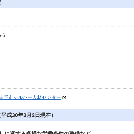
要
-6
志野市シルバー人材センター
平成30年3月2日現在）
しに資する多様な労働条件の整備など