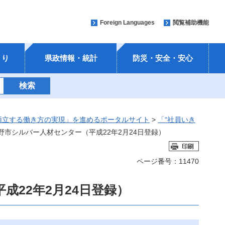
Foreign Languages
閲覧補助機能
くり
県政情報・統計
防災・安全・安心
両立する働き方の実現」を進めるポータルサイト
>
「“社員いき
野市シルバー人材センター（平成22年2月24日登録）
ページ番号：11470
22年2月24日登録）