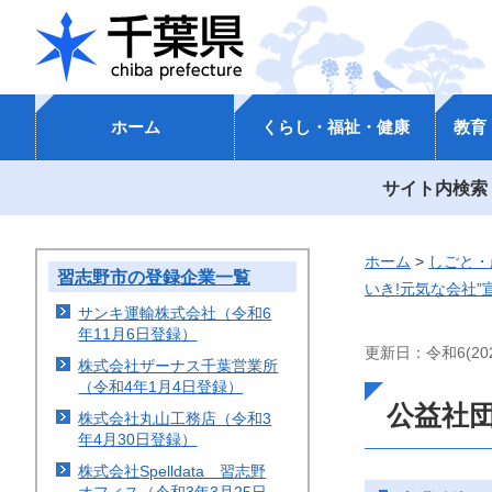
千葉県
ホーム
くらし・福祉・健康
教育
サイト内検索
ホーム
>
しごと・
習志野市の登録企業一覧
いき!元気な会社
サンキ運輸株式会社（令和6
年11月6日登録）
更新日：令和6(202
株式会社ザーナス千葉営業所
（令和4年1月4日登録）
公益社団
株式会社丸山工務店（令和3
年4月30日登録）
株式会社Spelldata 習志野