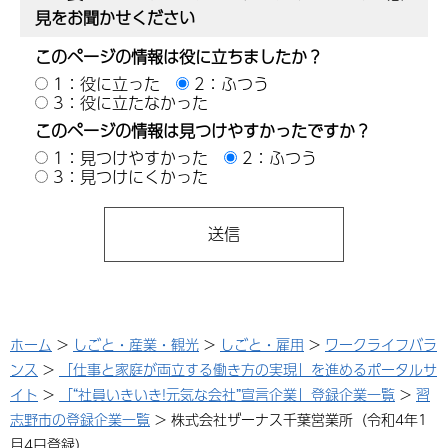
見をお聞かせください
このページの情報は役に立ちましたか？
1：役に立った
2：ふつう
3：役に立たなかった
このページの情報は見つけやすかったですか？
1：見つけやすかった
2：ふつう
3：見つけにくかった
ホーム
>
しごと・産業・観光
>
しごと・雇用
>
ワークライフバラ
ンス
>
「仕事と家庭が両立する働き方の実現」を進めるポータルサ
イト
>
「“社員いきいき!元気な会社”宣言企業」登録企業一覧
>
習
志野市の登録企業一覧
> 株式会社ザーナス千葉営業所（令和4年1
月4日登録）