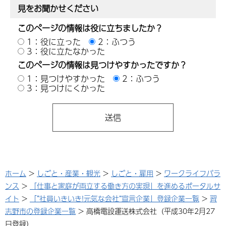
見をお聞かせください
このページの情報は役に立ちましたか？
1：役に立った
2：ふつう
3：役に立たなかった
このページの情報は見つけやすかったですか？
1：見つけやすかった
2：ふつう
3：見つけにくかった
ホーム
>
しごと・産業・観光
>
しごと・雇用
>
ワークライフバラ
ンス
>
「仕事と家庭が両立する働き方の実現」を進めるポータルサ
イト
>
「“社員いきいき!元気な会社”宣言企業」登録企業一覧
>
習
志野市の登録企業一覧
> 高橋電設運送株式会社（平成30年2月27
日登録）