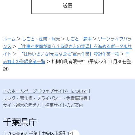
ホーム
>
しごと・産業・観光
>
しごと・雇用
>
ワークライフバラ
ンス
>
「仕事と家庭が両立する働き方の実現」を進めるポータルサ
イト
>
「“社員いきいき!元気な会社”宣言企業」登録企業一覧
>
習
志野市の登録企業一覧
> 松樹印刷有限会社（平成22年11月30日登
録）
このホームページ（ウェブサイト）について
リンク・著作権・プライバシー・免責事項等
サイト運営の考え方
携帯サイトのご案内
千葉県庁
〒260-8667 千葉市中央区市場町1-1