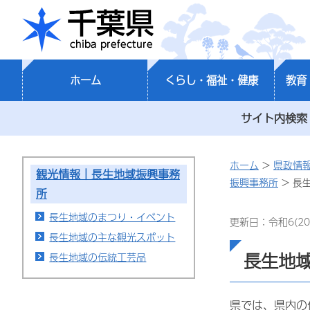
千葉県
ホーム
くらし・福祉・健康
教育
サイト内検索
ホーム
>
県政情
観光情報｜長生地域振興事務
振興事務所
> 長
所
長生地域のまつり・イベント
更新日：令和6(20
長生地域の主な観光スポット
長生地
長生地域の伝統工芸品
県では、県内の