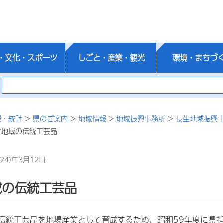
・文化・スポーツ
しごと・産業・観光
環境・まちづ
報・統計
>
県のご案内
>
地域情報
>
地域振興事務所
>
長生地域振興
生地域の伝統工芸品
24)年3月12日
域の伝統工芸品
伝統工芸品を地場産業として育成するため、昭和59年度に県