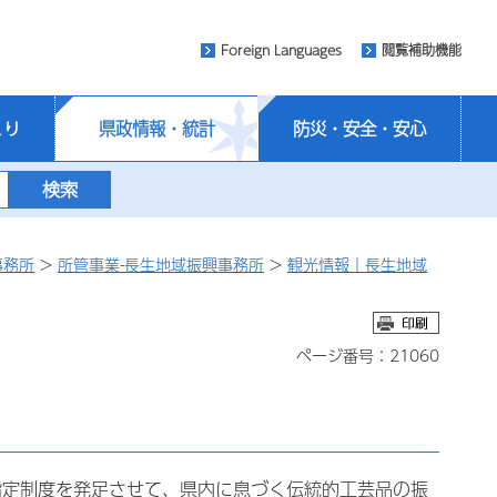
Foreign Languages
閲覧補助機能
くり
県政情報・統計
防災・安全・安心
事務所
>
所管事業-長生地域振興事務所
>
観光情報｜長生地域
ページ番号：21060
指定制度を発足させて、県内に息づく伝統的工芸品の振