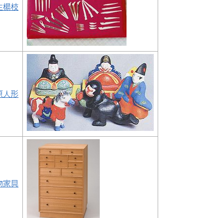
生楊枝
原人形
物家具