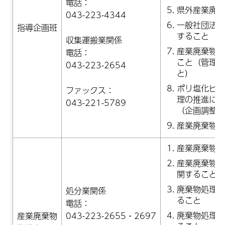
電話：
県外産業廃棄
043-223-4344
一般社団法人
指導企画班
すること
収集運搬業関係
産業廃棄物排
電話：
こと（管理票
043-223-2654
と）
ポリ塩化ビフ
ファックス：
理の推進に関
043-221-5789
（企画調整・
産業廃棄物収
産業廃棄物処
産業廃棄物処
関すること
廃棄物処理施
処分業関係
ること
電話：
廃棄物処理施
産業廃棄物
043-223-2655・2697