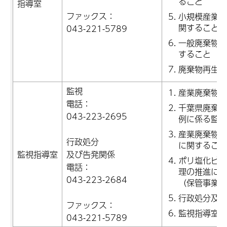
ること
指導室
ファックス：
小規模産業廃
関すること（
043-221-5789
一般廃棄物処
すること
廃棄物再生事
監視
産業廃棄物の
電話：
千葉県廃棄物
043-223-2695
例に係る監視
産業廃棄物の
行政処分
に関すること
監視指導室
及び告発関係
ポリ塩化ビフ
電話：
理の推進に関
043-223-2684
（保管事業者
行政処分及び
ファックス：
監視指導室業
043-221-5789