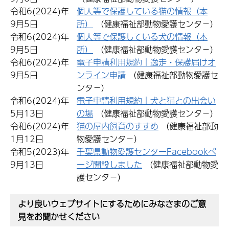
令和6(2024)年
個人等で保護している猫の情報（本
9月5日
所）
（健康福祉部動物愛護センタ−）
令和6(2024)年
個人等で保護している犬の情報（本
9月5日
所）
（健康福祉部動物愛護センタ−）
令和6(2024)年
電子申請利用規約｜逸走・保護届けオ
9月5日
ンライン申請
（健康福祉部動物愛護セ
ンタ−）
令和6(2024)年
電子申請利用規約｜犬と猫との出会い
5月13日
の場
（健康福祉部動物愛護センタ−）
令和6(2024)年
猫の屋内飼育のすすめ
（健康福祉部動
1月12日
物愛護センタ−）
令和5(2023)年
千葉県動物愛護センターFacebookペ
9月13日
ージ開設しました
（健康福祉部動物愛
護センタ−）
より良いウェブサイトにするためにみなさまのご意
見をお聞かせください