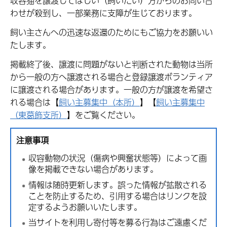
収容猫を譲渡してほしい（飼いたい）方からのお問い合
わせが殺到し、一部業務に支障が生じております。
飼い主さんへの迅速な返還のためにもご協力をお願いい
たします。
掲載終了後、譲渡に問題がないと判断された動物は当所
から一般の方へ譲渡される場合と登録譲渡ボランティア
に譲渡される場合があります。一般の方が譲渡を希望さ
れる場合は【
飼い主募集中（本所）
】【
飼い主募集中
（東葛飾支所）
】をご覧ください。
注意事項
収容動物の状況（傷病や興奮状態等）によって画
像を掲載できない場合があります。
情報は随時更新します。誤った情報が拡散される
ことを防止するため、引用する場合はリンクを設
定するようお願いいたします。
当サイトを利用し寄付等を募る行為はご遠慮くだ