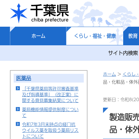
千葉県
ホーム
くらし・福祉・健康
教育
サイト内検索
ホーム
>
くらし
医薬品
品・化粧品・体外
「千葉県薬局等許可審査基準
及び指導基準」（改正案）に
更新日：令和8(20
関する意見募集結果について
薬局機能情報提供制度につい
製造販
て
令和7年3月末時点の経口抗
品・体
ウイルス薬を取扱う薬局リス
トについて