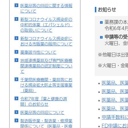
医薬品等の回収に関する情報
お知らせ
について
新型コロナウイルス感染症の
薬務課の本
中和抗体薬（エバシェルド）
令和6年4
の取扱いについて
申請等の受
新型コロナウイルス感染症に
火曜日、金
おける市販薬の服用について
薬事該当性について
※他曜日は出
地域連携薬局及び専門医療機
※火曜日・金
関連携薬局の認定制度につい
て
千葉県医療機関・薬局等にお
医薬品、医
ける感染拡大防止等支援事業
（薬局）
医薬品、医
令和7年度「薬と健康の週
医薬品、医
間」のお知らせ
医薬品、医
医薬品等の回収について
申請手数料
製造販売業・製造業・修理業
FD申請に
関係について（医薬品・医療