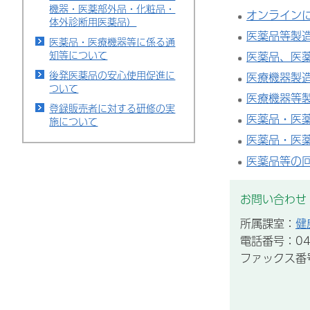
機器・医薬部外品・化粧品・
オンライン
体外診断用医薬品）
医薬品等製
医薬品・医療機器等に係る通
知等について
医薬品、医
後発医薬品の安心使用促進に
医療機器製
ついて
医療機器等
登録販売者に対する研修の実
医薬品・医
施について
医薬品・医
医薬品等の
お問い合わせ
所属課室：
健
電話番号：043
ファックス番号：