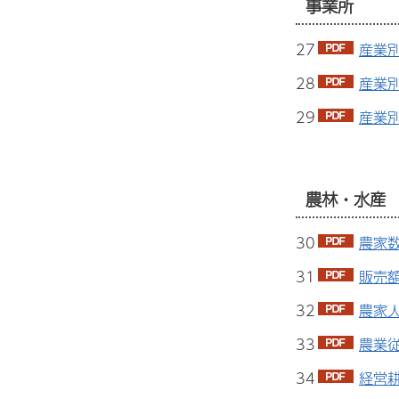
事業所
27
産業別
28
産業別
29
産業別
農林・水産
30
農家数
31
販売額
32
農家人
33
農業従
34
経営耕