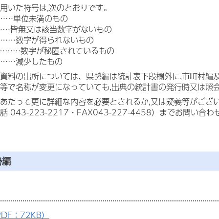
用いた符号は,次のとおりです。
……単位未満のもの
……皆無又は該当数字がないもの
……数字が得られないもの
」………数字が秘匿されているもの
……減少したもの
資料の出所については、県勢編は統計表下段欄外に,市町村編
等で名称が変更になっていても,出典の統計書の発行時又は照
あたって更に詳細な内容を必要とされるか,又は疑義等がござ
 043-223-2217・FAX043-227-4458）までお問い合
勢編
DF：72KB）