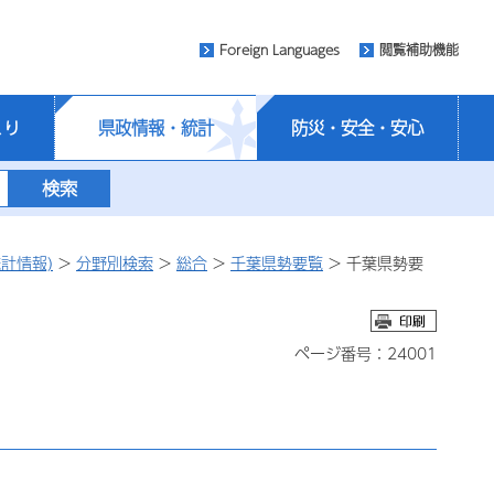
Foreign Languages
閲覧補助機能
くり
県政情報・統計
防災・安全・安心
計情報)
>
分野別検索
>
総合
>
千葉県勢要覧
> 千葉県勢要
ページ番号：24001