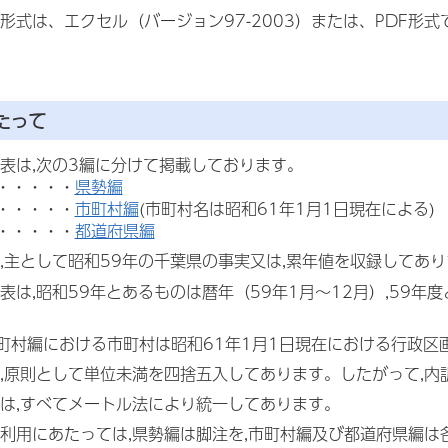
形式は、エクセル（バージョン97-2003）または、PDF形式
たって
表は,次の3編に分けて掲載しております。
・・・・・
県勢編
・・・・・
市町村編
(市町村名は昭和61年1月1日現在による)
・・・・・
都道府県編
,主として昭和59年の千葉県の事実又は,累年値を収録してあ
表は,昭和59年とあるものは暦年（59年1月～12月）,59年
町村編における市町村は昭和61年1月1日現在における行政区
,原則として単位未満を四捨五入してあります。したがって,
は,すべてメートル法により統一してあります。
利用にあたっては,県勢編は脚注を,市町村編及び都道府県編は