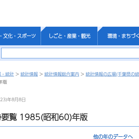
・文化・スポーツ
しごと・産業・観光
環境・まちづ
報・統計
>
統計情報
>
統計情報総合案内
>
統計情報の広場(千葉県の統
)年版
23)年8月8日
要覧 1985(昭和60)年版
他の年のデータへ