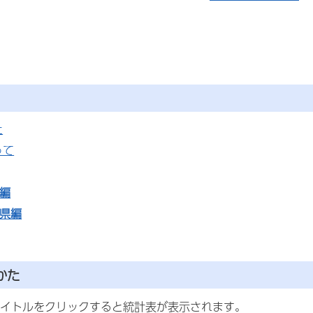
た
って
編
府県編
かた
イトルをクリックすると統計表が表示されます。