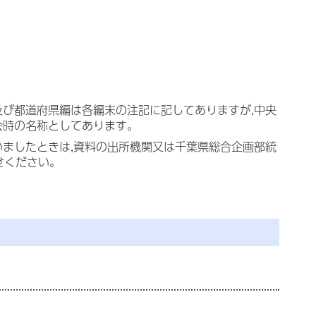
及び都道府県編は各編末の注記に記してありますが,中央
会時の名称としてあります。
いましたときは,資料の出所機関又は千葉県総合企画部統
わせください。