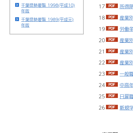
千葉県勢要覧 1998(平成10)
17
所得階
年版
18
産業別
千葉県勢要覧 1989(平成元)
年版
19
労働争
20
産業別
21
産業別
22
産業別
23
一般職
24
中高年
25
日雇職
26
新規学