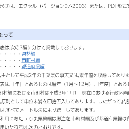
形式は、エクセル（バージョン97-2003）または、PDF形式
たって
表は,次の3編に分けて掲載しております。
・・・・・
県勢編
・・・・・
市町村編
・・・・・
都道府県編
,主として平成2年の千葉県の事実又は,累年値を収録してあり
表は,「年」とあるものは暦年（1月～12月）,「年度」とあ
町村編における市町村は平成3年1月1日現在における行政区
,原則として単位未満を四捨五入してあります。したがって,
は,すべてメートル法により統一してあります。
利用にあたっては,県勢編は脚注を,市町村編及び都道府県編は
用いた符号は,次のとおりです。