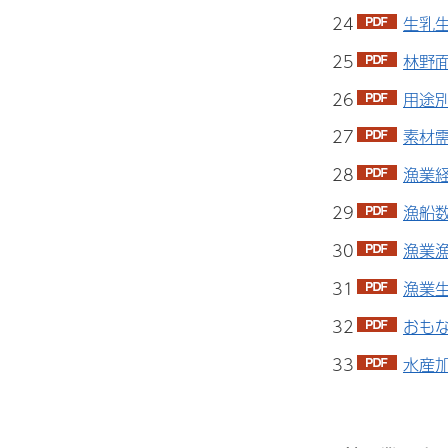
24
生乳生
25
林野面
26
用途別
27
素材需
28
漁業経
29
漁船数
30
漁業漁
31
漁業生
32
おもな
33
水産加