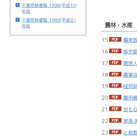
千葉県勢要覧 1998(平成10)
年版
千葉県勢要覧 1989(平成元)
農林・水産
年版
15
農家数
16
販売額
17
農家人
18
農業従
19
経営耕
20
農用機
21
おもな
22
家畜,
23
と殺数