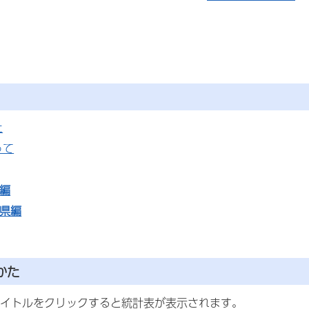
た
って
編
府県編
かた
イトルをクリックすると統計表が表示されます。