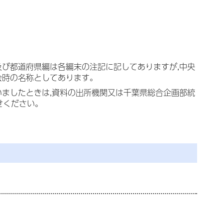
及び都道府県編は各編末の注記に記してありますが,中央
会時の名称としてあります。
いましたときは,資料の出所機関又は千葉県総合企画部統
わせください。