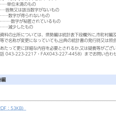
……単位未満のもの
……皆無又は該当数字がないもの
……数字が得られないもの
」………数字が秘匿されているもの
……減少したもの
資料の出所については、県勢編は統計表下段欄外に,市町村編
等で名称が変更になっていても,出典の統計書の発行時又は照
あたって更に詳細な内容を必要とされるか,又は疑義等がござ
 043-223-2217・FAX043-227-4458）までお問い合
勢編
DF：53KB）