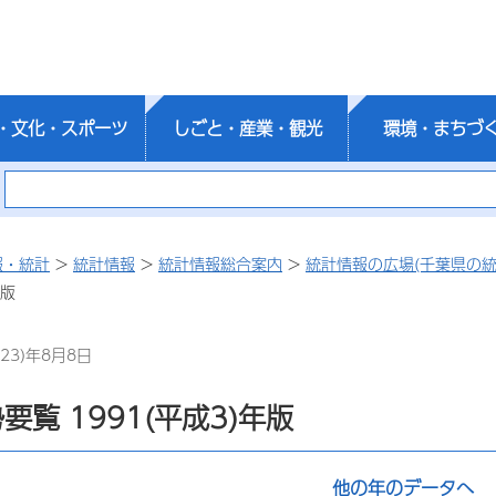
・文化・スポーツ
しごと・産業・観光
環境・まちづ
報・統計
>
統計情報
>
統計情報総合案内
>
統計情報の広場(千葉県の統
年版
23)年8月8日
要覧 1991(平成3)年版
他の年のデータへ