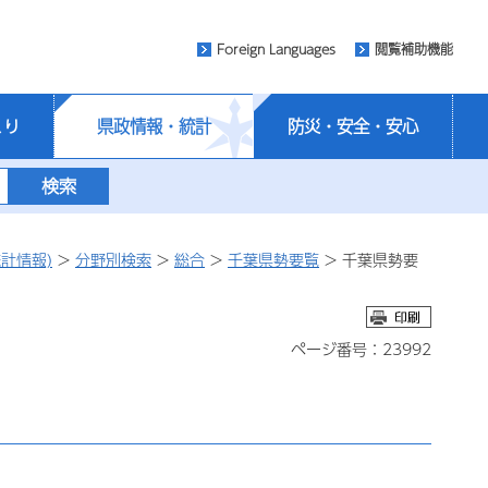
Foreign Languages
閲覧補助機能
くり
県政情報・統計
防災・安全・安心
計情報)
>
分野別検索
>
総合
>
千葉県勢要覧
> 千葉県勢要
ページ番号：23992