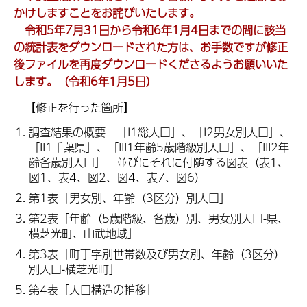
かけしますことをお詫びいたします。
令和5年7月31日から令和6年1月4日までの間に該当
の統計表をダウンロードされた方は、お手数ですが修正
後ファイルを再度ダウンロードくださるようお願いいた
します。（令和6年1月5日）
【修正を行った箇所】
調査結果の概要 「I1総人口」、「I2男女別人口」、
「II1千葉県」、「III1年齢5歳階級別人口」、「III2年
齢各歳別人口」 並びにそれに付随する図表（表1、
図1、表4、図2、図4、表7、図6）
第1表「男女別、年齢（3区分）別人口」
第2表「年齢（5歳階級、各歳）別、男女別人口-県、
横芝光町、山武地域」
第3表「町丁字別世帯数及び男女別、年齢（3区分）
別人口-横芝光町」
第4表「人口構造の推移」