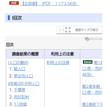
【正誤表】（PDF：1,173.5KB）
I目次
画面サイズで表示
目次
調査結果の概要
利用上の注意
I人口の動向
利用上の注意
第1表
口-県・市区町
総人口
4KB）
男女別人口
II年齢3区分別人口
第2表年齢（
千葉県
口-県・市区町
市区町村
11地域
第3表町丁字