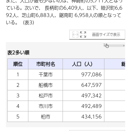
また、人口が最も少ないのは、神崎町の5,711人となっ
ている。次いで、 長柄町の6,409人、以下、睦沢町6,6
92人、芝山町6,883人、鋸南町 6,958人の順となって
いる。（表3）
画面サイズで表示
表2多い順
順位
市町村名
人口（人）
総人
1
千葉市
977,086
2
船橋市
647,597
3
松戸市
497,342
4
市川市
492,489
5
柏市
434,156