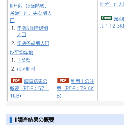
区分）別人口
III年齢（5歳階級、
各歳）別、男女別人
第4表
口
ル：12.3KB
年齢5歳階級別
人口
年齢各歳別人口
IV平均年齢
千葉県
市区町村
調査結果の
利用上の注
概要（PDF：571.
意（PDF：78.6K
1KB）
B）
II調査結果の概要