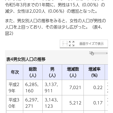
令和5年3月までの1年間に、男性は15人（0.00％）の
減少、女性は2,020人（0.06％）の増加となった。
また、男女別人口の推移をみると、女性の人口が男性の
人口を上回っており、その差は少し広がった。（表4、
図2）
画面サイズで表示
表4男女別人口の推移
総数
男
増減数
増減率
年次
（人）
（人）
（人）
（%）
（
平成2
6,285,
3,137,
3,
7,021
0.22
9年
160
911
24
平成3
6,297,
3,143,
3,
5,212
0.17
0年
271
123
14