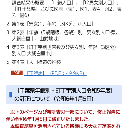
調査結果の概要 「I1総人口」、「I2男女別人口」、
「II1千葉県」並びに図表（表1、図1、表4、図2、表
7、図6）
第1表「男女別、年齢（3区分）別人口」
第2表「年齢（5歳階級、各歳）別、男女別人口-県、
大網白里市、山武地域」
第3表「町丁字別世帯数及び男女別、年齢（3区分）
別人口-大網白里市」
第4表「人口構造の推移」
【正誤表】（PDF：49.9KB）
「千葉県年齢別・町丁字別人口令和5年度」
の訂正について（令和6年1月5日）
以下のページ及び統計表の一部について、修正報告に
伴い令和6年1月5日に修正いたしました。
本調査結果を活用されている皆様に多大なご迷惑をお