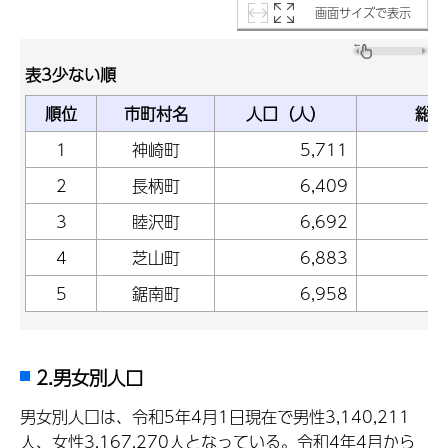
画面サイズで表示
表3少ない順
順位
市町村名
人口（人）
総人
1
神崎町
5,711
2
長柄町
6,409
3
睦沢町
6,692
4
芝山町
6,883
5
鋸南町
6,958
2.男女別人口
男女別人口は、令和5年4月1日現在で男性3,140,211
人、女性3,167,270人となっている。令和4年4月から