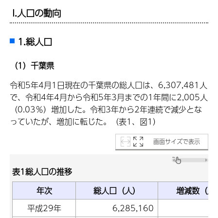
I.人口の動向
1.総人口
（1）千葉県
令和5年4月1日現在の千葉県の総人口は、6,307,481人
で、令和4年4月から令和5年3月までの1年間に2,005人
（0.03％）増加した。令和3年から2年連続で減少とな
っていたが、増加に転じた。（表1、図1）
画面サイズで表示
表1総人口の推移
年次
総人口（人）
増減数（人
平成29年
6,285,160
16