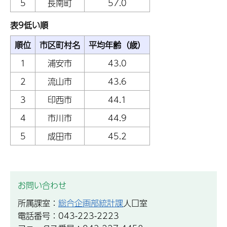
5
長南町
57.0
表9低い順
順位
市区町村名
平均年齢（歳）
1
浦安市
43.0
2
流山市
43.6
3
印西市
44.1
4
市川市
44.9
5
成田市
45.2
お問い合わせ
所属課室：
総合企画部統計課
人口室
電話番号：043-223-2223