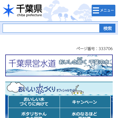
検索・メニュ
千葉県
ー
ページ番号：333706
千葉県営水道
おいしい水づくり計画 オフィ
シャルサイト
おいしい水づ
キャンペーン
くりに向けて
ポタリちゃん
水のなるほど