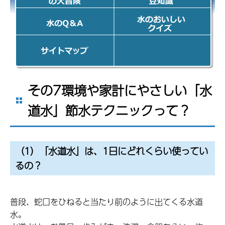
の大冒険
豆知識
水のQ&A
水のおいしい
クイズ
「おいしい水
づくり計画」
オフィシャル
サイトのサイ
その7環境や家計にやさしい「水
トマップ
道水」節水テクニックって？
（1）「水道水」は、1日にどれくらい使ってい
るの？
普段、蛇口をひねると当たり前のように出てくる水道
水。