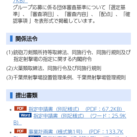
7KB）
グループ応募に係る団体審査基準について「選定基
準」、「審査項目」、「審査内容」、「配点」、「確
認事項 」を表形式で掲載しています。
関係法令
(1)銃砲刀剣類所持等取締法、同施行令、同施行規則及び
指定射撃場の指定に関する内閣府令
(2)火薬類取締法、同施行令及び同施行規則
(3)千葉県射撃場設置管理条例、千葉県射撃場管理規則
提出書類
指定申請書（別記様式）（PDF：67.2KB）
指定申請書（別記様式）（ワード：25.9K
B）
事業計画書（様式第1号）（PDF：133.7K