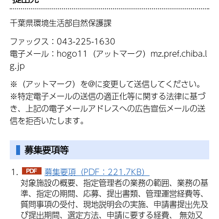
千葉県環境生活部自然保護課
ファックス：043-225-1630
電子メール：hogo11（アットマーク）mz.pref.chiba.l
g.jp
※（アットマーク）を@に変更して送信してください。
※特定電子メールの送信の適正化等に関する法律に基づ
き、上記の電子メールアドレスへの広告宣伝メールの送
信を拒否いたします。
募集要項等
募集要項（PDF：221.7KB）
対象施設の概要、指定管理者の業務の範囲、業務の基
準、指定の期間、応募、提出書類、管理運営経費等、
質問事項の受付、現地説明会の実施、申請書提出先及
び提出期間、選定方法、申請に要する経費、 無効又