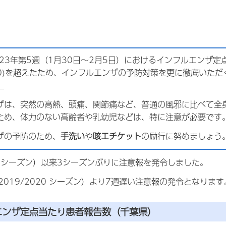
23年第5週（1月30日～2月5日）におけるインフルエンザ定
10)を超えたため、インフルエンザの予防対策を更に徹底いた
。
ザは、突然の高熱、頭痛、関節痛など、普通の風邪に比べて全
ため、体力のない高齢者や乳幼児などは、特に注意が必要です
ザの予防のため、
手洗い
や
咳エチケット
の励行に努めましょう
20 シーズン）以来3シーズンぶりに注意報を発令しました。
019/2020 シーズン）より7週遅い注意報の発令となります
エンザ定点当たり患者報告数（千葉県）