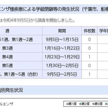
エンザ様疾患による学級閉鎖等の発生状況（千葉市、船
23は令和4年9月5日から調査を開始しました。
週
期間
休校数
学年
51週、第1週～2週
9月5日～1月15日
0
第3週
1月16日～1月22日
0
第4週
1月23日～1月29日
1
第5週
1月30日～2月5日
0
週、第1週～5週（合計）
9月5日～2月5日
1
内別発生状況