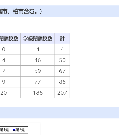
橋市、柏市含む。）
閉鎖校数
学級閉鎖校数
計
0
4
4
4
46
50
7
59
67
9
77
86
20
186
207