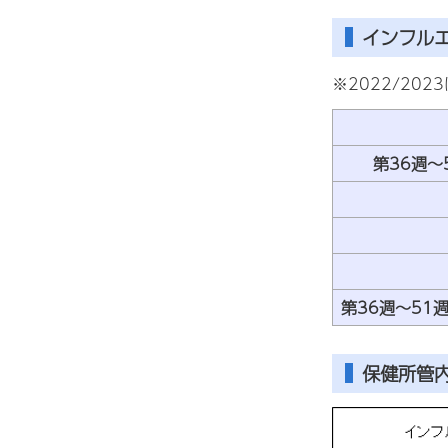
インフル
※2022/20
第36週～
第36週～51
保健所管