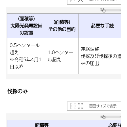
（面積等）
（面積等）
太陽光発電設備
必要な手続
その他の目的
の設置
0.5ヘクタール
連絡調整
超え
1.0ヘクター
伐採及び伐採後の造
※令和5年4月1
ル超え
林の届出
日以降
伐採のみ
画面サイズで表示
面積等
必要な手