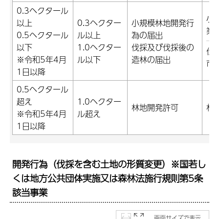
0.3ヘクタール
小
以上
0.3ヘクター
小規模林地開発行
業
0.5ヘクタール
ル以上
為の届出
以下
1.0ヘクター
伐採及び伐採後の
伐
※令和5年4月
ル以下
造林の届出
市
1日以降
0.5ヘクタール
超え
1.0ヘクター
林地開発許可
林
※令和5年4月
ル超え
1日以降
開発行為（伐採を含む土地の形質変更）※国若し
くは地方公共団体実施又は森林法施行規則第5条
該当事業
画面サイズで表示