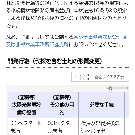
林地開発行為等の適正化に関する条例第18条の規定によ
る小規模林地開発の届出並びに森林法第10条の8の規定
による伐採及び伐採後の造林の届出の関係は次のとおり
です。
なお、詳細については管轄する
各林業事務所森林管理課
又は北部林業事務所印旛支所
にお問い合わせください。
開発行為（伐採を含む土地の形質変更）
画面サイズで表示
（面積等）
（面積等）
太陽光発電設
その他の目
必要な手続
備の設置
的
0.3ヘクタール
0.3ヘクター
伐採及び伐採後の
市
未満
ル未満
造林の届出