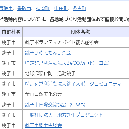
匝瑳市
、
香取市
、
神崎町
、
東庄町
、
多古町
ど活動内容については、各地域づくり活動団体あて直接お問い
市町村名
団体名称
銚子市
銚子ボランティアガイド観光船頭会
銚子市
銚子うめえもん研究会
銚子市
特定非営利活動法人BeCOM（ビーコム）
銚子市
地球温暖化防止活動銚子
銚子市
特定非営利活動法人銚子スポーツコミュニティー
銚子市
余山貝塚美化の会
銚子市
銚子市国際交流協会（CIMA）
銚子市
一般社団法人 地方創生プロジェクト
銚子市
銚子市郷土史談会