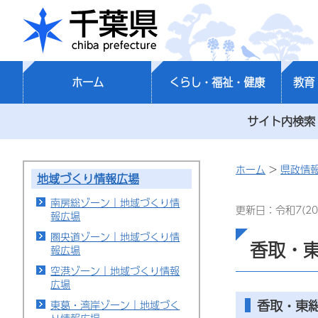
千葉県
ホーム
くらし・福祉・健康
教育
サイト内検索
ホーム
>
県政情
地域づくり情報広場
南房総ゾーン｜地域づくり情
更新日：令和7(20
報広場
圏央道ゾーン｜地域づくり情
香取・
報広場
空港ゾーン｜地域づくり情報
広場
香取・東
東葛・湾岸ゾーン｜地域づく