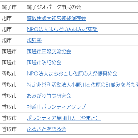
銚子市
銚子ジオパーク市民の会
旭市
鎌数伊勢大神宮神楽保存会
旭市
NPO法人はんどいんはんど東総
旭市
旭昇塾
匝瑳市
匝瑳市国際交流協会
匝瑳市
匝瑳市防犯協会
香取市
NPO法人まちおこし佐原の大祭振興協会
香取市
特定非営利活動法人小野川と佐原の町並みを考え
香取市
おみがわ竹炭研究会
香取市
神道山ボランティアクラブ
香取市
ボランティア集団山人（やまと）
香取市
ふるさとを語る会