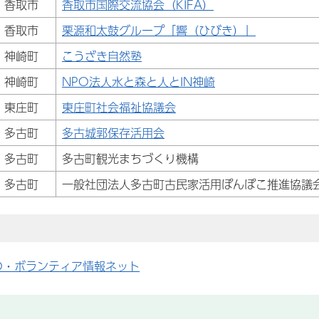
香取市
香取市国際交流協会（KIFA）
香取市
栗源和太鼓グループ「響（ひびき）」
神崎町
こうざき自然塾
神崎町
NPO法人水と森と人とIN神崎
東庄町
東庄町社会福祉協議会
多古町
多古城郭保存活用会
多古町
多古町観光まちづくり機構
多古町
一般社団法人多古町古民家活用ぽんぽこ推進協議
O・ボランティア情報ネット