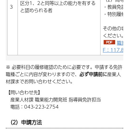
区分1、2と同等以上の能力を有する
3
・教員免許
と認められる者
・特別履修
その他の場
ください。
職業
F：117.8K
※ 必要科目の履修確認のために必要です。申請する免許
職種ごとに内容が変わりますので、
必ず申請前に
産業人
材課までお問い合わせください。
【問い合わせ先】
産業人材課 職業能力開発班 指導員免許担当
電話：043-223-2754
（2）申請方法