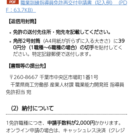
職業訓練指導員免許再交付申請書（記入例）（PD
F：63.7KB）
【返信用封筒】
免許の送付先住所・宛先を記載してください。
角形2号封筒
（A4用紙が折らずに入る大きさ）に
39
0円分（1職種～6職種の場合）の切手
を貼付してく
ださい。特定記録郵便で送付します。
【書類等の提出先】
〒260-8667 千葉市中央区市場町1番1号
千葉県商工労働部 産業人材課 職業能力開発班 指導員
免許担当 宛
（2）納付について
1免許職種につき、
申請手数料が2,000円
かかります。
オンライン申請の場合は、キャッシュレス決済（クレジ