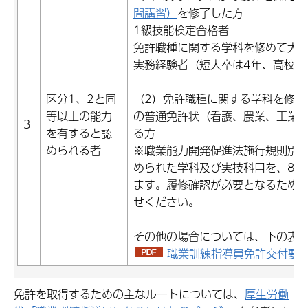
間講習）
を修了した方
1級技能検定合格者
免許職種に関する学科を修めて大学
実務経験者（短大卒は4年、高校卒
区分1、2と同
（2）免許職種に関する学科を修め
等以上の能力
の普通免許状（看護、農業、工業
3
を有すると認
る方
められる者
※職業能力開発促進法施行規則別表
められた学科及び実技科目を、8割
ます。履修確認が必要となるため
せください。
その他の場合については、下の表
職業訓練指導員免許交付要件（
免許を取得するための主なルートについては、
厚生労働