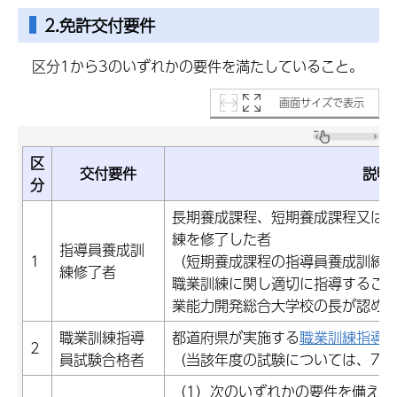
2.免許交付要件
区分1から3のいずれかの要件を満たしていること。
画面サイズで表示
区
交付要件
説明
分
長期養成課程、短期養成課程又は
練を修了した者
指導員養成訓
1
（短期養成課程の指導員養成訓練
練修了者
職業訓練に関し適切に指導するこ
業能力開発総合大学校の長が認める
職業訓練指導
都道府県が実施する
職業訓練指導
2
員試験合格者
（当該年度の試験については、7月
（1）次のいずれかの要件を備え、