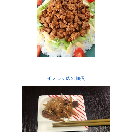
イノシシ肉の佃煮