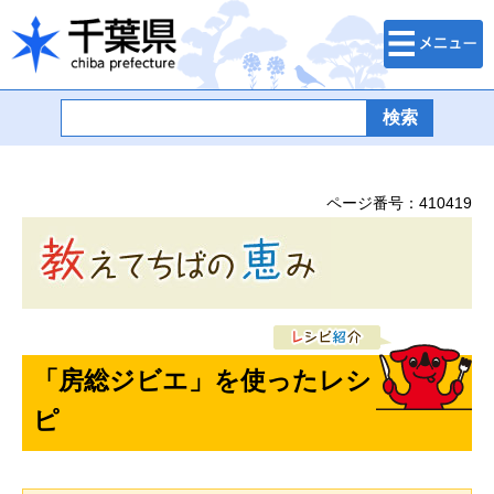
検索・メニュ
千葉県
ー
ページ番号：410419
「房総ジビエ」を使ったレシ
ピ