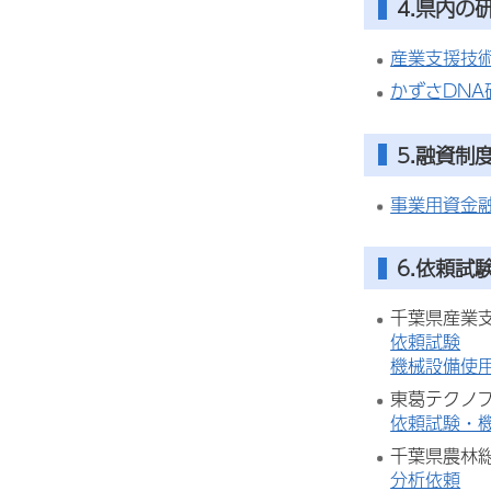
4.県内の
産業支援技
かずさDNA
5.融資制
事業用資金
6.依頼試
千葉県産業
依頼試験
機械設備使
東葛テクノ
依頼試験・
千葉県農林
分析依頼