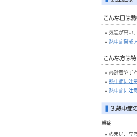
こんな日は熱
気温が高い
熱中症警戒
こんな方は特
高齢者や子
熱中症に注
熱中症に注
3.熱中症
軽症
めまい、立