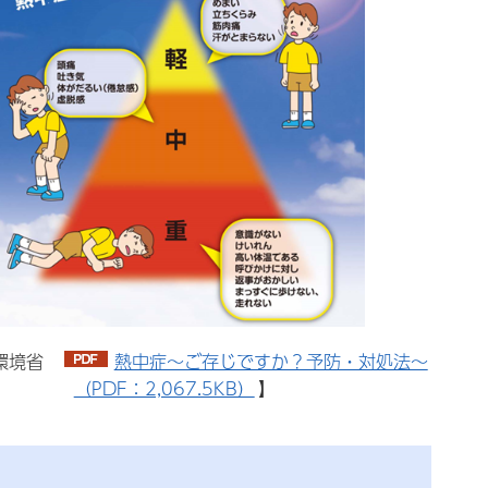
：環境省
熱中症～ご存じですか？予防・対処法～
（PDF：2,067.5KB）
】