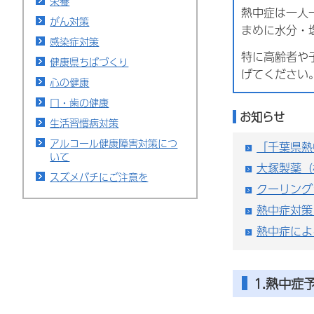
栄養
熱中症は一人
がん対策
まめに水分・
感染症対策
特に高齢者や
健康県ちばづくり
げてください
心の健康
口・歯の健康
お知らせ
生活習慣病対策
アルコール健康障害対策につ
「千葉県熱
いて
大塚製薬（
スズメバチにご注意を
クーリング
熱中症対策
熱中症によ
1.熱中症