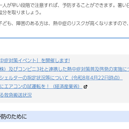
一人が早い段階で注意すれば、予防することができます。暑い
塩分を取りましょう。
子ども、障害のある方は、熱中症のリスクが高くなりますので
。
中症対策イベント」を開催します!
株）及びコンビニ3社と連携した熱中症対策普及啓発の実施に
シェルターの指定状況等について（令和8年4月22日時点）
にエアコンの試運転を！（経済産業省）
る救急搬送状況
予防のために