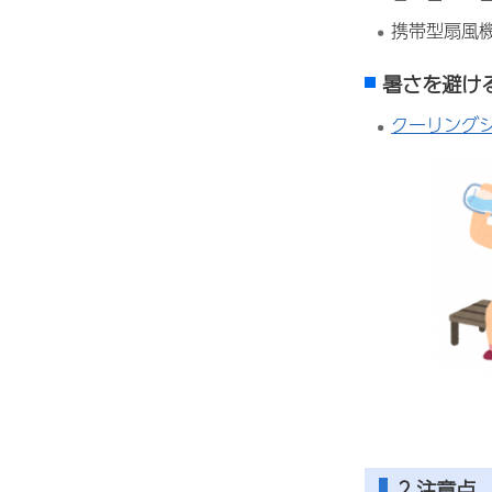
携帯型扇風
暑さを避け
クーリング
2.注意点