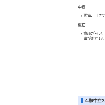
中症
頭痛、吐き
重症
意識がない
事がおかし
4.熱中症