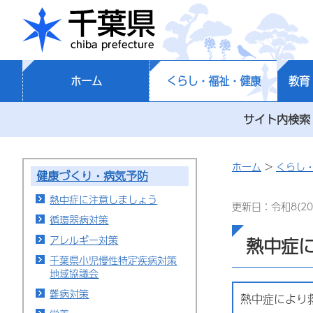
千葉県
ホーム
くらし・福祉・健康
教育
サイト内検索
ホーム
>
くらし
健康づくり・病気予防
熱中症に注意しましょう
更新日：令和8(20
循環器病対策
アレルギー対策
熱中症
千葉県小児慢性特定疾病対策
地域協議会
難病対策
熱中症により