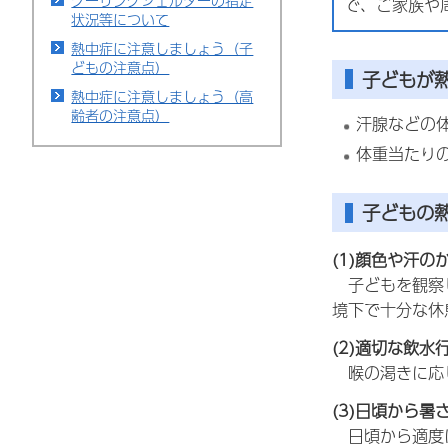
クーリングシェルターの指定
で、ご家族や
状況等について
熱中症に注意しましょう（子
どもの注意点）
子どもが
熱中症に注意しましょう（高
齢者の注意点）
汗腺などの
体重当たり
子どもの
(1)顔色や汗
子
どもを観察
境下で十分な休
(2)適切な飲
喉
の渇きに応
(3)日頃から
日
頃から適度