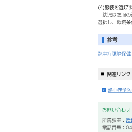
(4)服装を選び
幼
児は衣服の
選択し、環境条
参考
熱中症環境保健
関連リンク
熱中症予防
お問い合わせ
所属課室：
環
電話番号：043