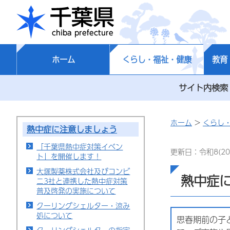
千葉県
ホーム
くらし・福祉・健康
教育
サイト内検索
ホーム
>
くらし
熱中症に注意しましょう
「千葉県熱中症対策イベン
更新日：令和8(20
ト」を開催します！
大塚製薬株式会社及びコンビ
熱中症
ニ3社と連携した熱中症対策
普及啓発の実施について
クーリングシェルター・涼み
処について
思春期前の子