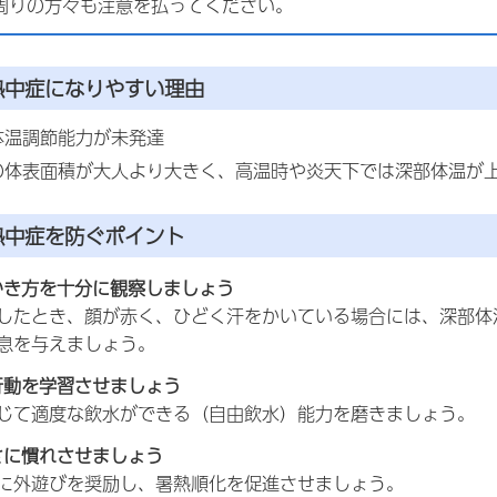
周りの方々も注意を払ってください。
熱中症になりやすい理由
体温調節能力が未発達
の体表面積が大人より大きく、高温時や炎天下では深部体温が
熱中症を防ぐポイント
のかき方を十分に観察しましょう
したとき、顔が赤く、ひどく汗をかいている場合には、深部体
息を与えましょう。
水行動を学習させましょう
じて適度な飲水ができる（自由飲水）能力を磨きましょう。
暑さに慣れさせましょう
に外遊びを奨励し、暑熱順化を促進させましょう。