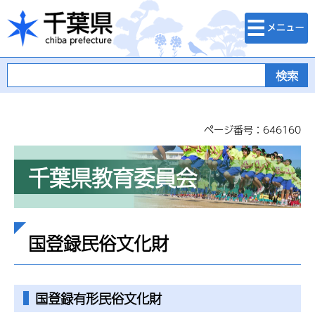
検索・メニュ
千葉県
ー
ページ番号：646160
千葉県教育委員会
国登録民俗文化財
国登録有形民俗文化財