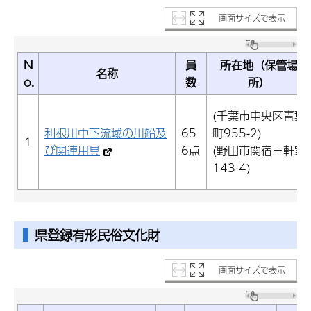
画面サイズで表示
N
員
所在地（保管場
名称
o.
数
所）
(千葉市中央区青葉
利根川中下流域の川船及
65
町955-2)
1
び関連用具
6点
(野田市関宿三軒家
143-4)
県登録有形民俗文化財
画面サイズで表示