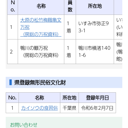
N
員
名称
所在地
o.
数
大原の松竹梅鶴亀文
いす
1
いすみ市弥正9
1
万祝
(い
着
3-1
（房総の万祝資料）
料館)
鴨川
鴨川の鰤万祝
1
鴨川市横渚140
2
(鴨
（房総の万祝資料）
着
1-6
館)
県登録無形民俗文化財
No.
名称
所在地
登録年月日
1
カイソウの食習俗
千葉県
令和6年2月7日
お問い合わせ