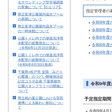
るサウンディング型市場調査
の実施について【Cエリア】
指定管理者の
県立富津公園屋内温水プール
の再開について
令和9年度
県立富津公園屋内温水プール
令和8年度
の一時休館について
令和6年度
公園トイレ内での便器洗浄用
水配管の盗難発生について
令和6年度
（令和6年11月15日発表）
令和4年度
公園トイレ内での便器洗浄用
水配管の盗難発生について
(令和6年8月30日発表)
千葉県×松戸市 全国「みどり
の愛護」のつどい開催地決定
記念コラボ企画 千葉県都市
令和9年度
公園スタンプラリーの開催に
ついて
県立柏の葉公園における官民
予定指定期間
連携による賑わい創出につい
て
令和9年4月