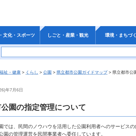
・文化・スポーツ
しごと・産業・観光
環境・まちづ
福祉・健康
>
くらし
>
公園
>
県立都市公園ガイドマップ
> 県立都市公
26)年7月6日
市公園の指定管理について
園では、民間のノウハウを活用した公園利用者へのサービスの
公園の管理運営を民間事業者へ委任しています。