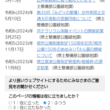
5月15日
広告物規制に取り組んでいます！
（県
土整備部公園緑地課）
令和6(2024)年
第35回「みどりの愛護」功労者国土交
5月10日
通大臣表彰の受賞団体について
（県土
整備部公園緑地課）
令和6(2024)年
苔テラリウム体験イベントの開催結果
3月25日
（県土整備部公園緑地課）
令和5(2023)年
都市公園制度制定150周年記念｢都市
11月17日
公園150年のあゆみ｣パネル展の開催
について
（県土整備部公園緑地課）
令和5(2023)年
県立富津公園指定管理者(候補者)の選
11月8日
定結果
（県土整備部公園緑地課）
より良いウェブサイトにするためにみなさまのご意
見をお聞かせください
このページの情報は役に立ちましたか？
1：役に立った
2：ふつう
3：役に立たなかった