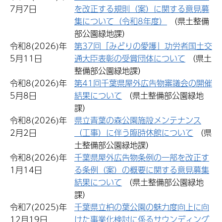
7月7日
を改正する規則（案）に関する意見募
集について（令和8年度）
（県土整備
部公園緑地課）
令和8(2026)年
第37回「みどりの愛護」功労者国土交
5月11日
通大臣表彰の受賞団体について
（県土
整備部公園緑地課）
令和8(2026)年
第41回千葉県屋外広告物審議会の開催
5月8日
結果について
（県土整備部公園緑地
課）
令和8(2026)年
県立青葉の森公園施設メンテナンス
2月2日
（工事）に伴う臨時休館について
（県
土整備部公園緑地課）
令和8(2026)年
千葉県屋外広告物条例の一部を改正す
1月14日
る条例（案）の概要に関する意見募集
結果について
（県土整備部公園緑地
課）
令和7(2025)年
千葉県立柏の葉公園の魅力度向上に向
12月19日
けた事業化検討に係るサウンディング