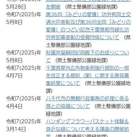
5月28日
を開催
（県土整備部公園緑地課）
令和7(2025)年
第36回「みどりの愛護」功労者国土交
5月8日
通大臣表彰及び第36回全国「みどりの
愛護」のつどい記念千葉県都市緑化功
労者知事表彰の受賞団体について
（県
土整備部公園緑地課）
令和7(2025)年
秋篠宮皇嗣同妃両殿下のお成りについ
5月8日
て
（県土整備部公園緑地課）
令和7(2025)年
千葉県屋外広告物条例施行規則の一部
4月7日
を改正する規則（案）に関する意見募
集結果について
（県土整備部公園緑地
課）
令和7(2025)年
八千代市の景観行政事務の処理に係る
4月4日
県との協議について
（県土整備部公園
緑地課）
令和7(2025)年
ハンギングフラワーバスケット体験＆
3月14日
身近な緑について考える講座の開催結
果
（県土整備部公園緑地課）