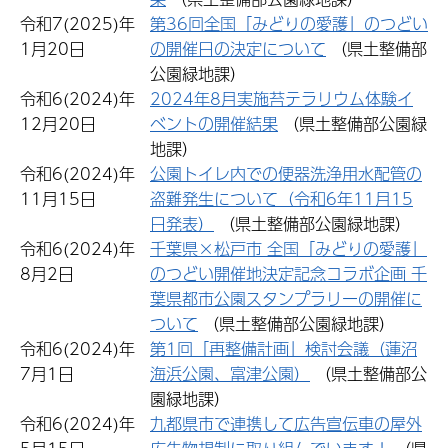
令和7(2025)年
第36回全国「みどりの愛護」のつどい
1月20日
の開催日の決定について
（県土整備部
公園緑地課）
令和6(2024)年
2024年8月実施苔テラリウム体験イ
12月20日
ベントの開催結果
（県土整備部公園緑
地課）
令和6(2024)年
公園トイレ内での便器洗浄用水配管の
11月15日
盗難発生について（令和6年11月15
日発表）
（県土整備部公園緑地課）
令和6(2024)年
千葉県×松戸市 全国「みどりの愛護」
8月2日
のつどい開催地決定記念コラボ企画 千
葉県都市公園スタンプラリーの開催に
ついて
（県土整備部公園緑地課）
令和6(2024)年
第1回「再整備計画」検討会議（蓮沼
7月1日
海浜公園、富津公園）
（県土整備部公
園緑地課）
令和6(2024)年
九都県市で連携して広告宣伝車の屋外