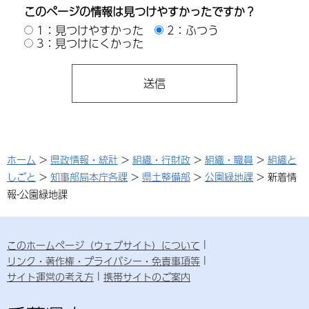
このページの情報は見つけやすかったですか？
1：見つけやすかった
2：ふつう
3：見つけにくかった
ホーム
>
県政情報・統計
>
組織・行財政
>
組織・職員
>
組織と
しごと
>
知事部局本庁各課
>
県土整備部
>
公園緑地課
> 新着情
報-公園緑地課
このホームページ（ウェブサイト）について
リンク・著作権・プライバシー・免責事項等
サイト運営の考え方
携帯サイトのご案内