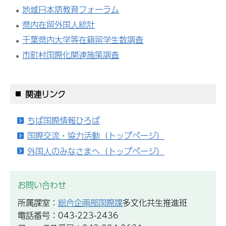
地域日本語教育フォーラム
県内在留外国人統計
千葉県内大学等在籍留学生数調査
市町村国際化関連施策調査
関連リンク
ちば国際情報ひろば
国際交流・協力活動（トップページ）
外国人のみなさまへ（トップページ）
お問い合わせ
所属課室：
総合企画部国際課
多文化共生推進班
電話番号：043-223-2436