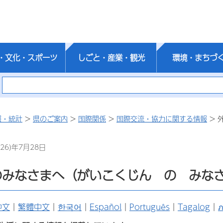
・文化・スポーツ
しごと・産業・観光
環境・まちづ
報・統計
>
県のご案内
>
国際関係
>
国際交流・協力に関する情報
> 
26)年7月28日
のみなさまへ（がいこくじん の みな
中文
｜
繁體中文
｜
한국어
｜
Español
｜
Português
｜
Tagalog
｜
ภ