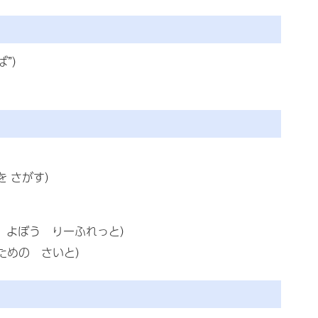
ば”）
を さがす）
 よぼう りーふれっと）
ための さいと）