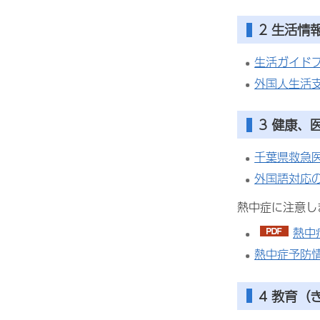
2
生活情
生活ガイドブ
外国人生活
3
健康、
千葉県救急
外国語対応
熱中症に注意し
熱中
熱中症予防
4
教育
（