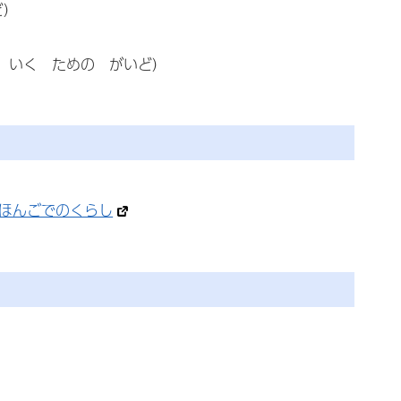
ど）
 いく ための がいど）
にほんごでのくらし
）