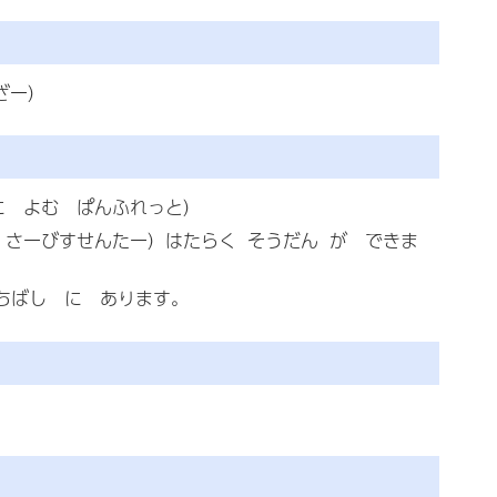
ざー）
に よむ ぱんふれっと）
さーびすせんたー）はたらく そうだん が できま
ちばし に あります。