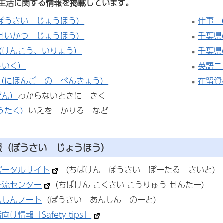
生活に関する情報を掲載しています。
（ぼうさい じょうほう）
仕事 
（せいかつ じょうほう）
千葉県
（けんこう、いりょう）
千葉県
ういく）
英語ニ
 （にほんご の べんきょう）
在留資
だん）
わからないときに きく
うたく）
いえを かりる など
報（ぼうさい じょうほう）
ポータルサイト
（ちばけん ぼうさい ぽーたる さいと）
交流センター
（ちばけん こくさい こうりゅう せんたー）
んしんノート
（ぼうさい あんしん のーと）
け情報「Safety tips」