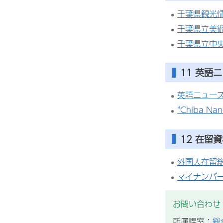
千葉県観光
千葉県立美
千葉県立中
11
英語ニ
英語ニュース“C
“Chiba N
12
在留資
外国人在留
マイナンバ
お問い合わせ
所属課室：
総