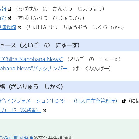
情報
（ちばけん の かんこう じょうほう）
術館
（ちばけんりつ びじゅつかん）
央博物館
（ちばけんりつ ちゅうおう はくぶつかん）
ュース（えいご の にゅーす）
hiba Nanohana News”
（えいご の にゅーす）
anohana News”バックナンバー
（ばっくなんばー）
格
（ざいりゅう しかく）
総合インフォメーションセンター（出入国在留管理庁）
（に
ーカード（総務省）
合企画部国際課
多文化共生推進班