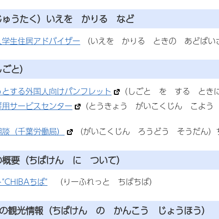
じゅうたく）いえを かりる など
人学生住居アドバイザー
（いえを かりる ときの あどばい
しごと）
うとする外国人向けパンフレット
（しごと を する とき
雇用サービスセンター
（とうきょう がいこくじん こよう 
相談（千葉労働局）
（がいこくじん ろうどう そうだん）
の概要
（ちばけん に ついて）
CHIBAちば"
（りーふれっと ちばちば）
の観光情報
（ちばけん の かんこう じょうほう）