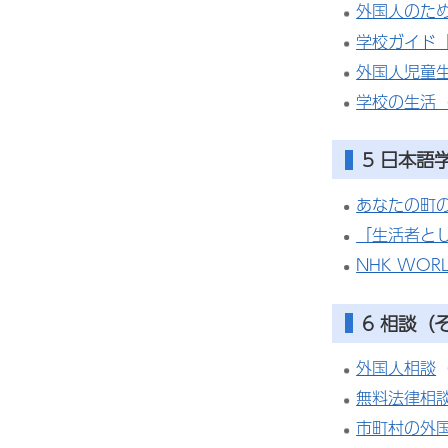
外国人のた
学校ガイド
外国人児童
学校の生活（
5
日本語
あなたの町
「生活者と
NHK WORLD
6
相談
（
外国人相談
無料法律相
市町村の外