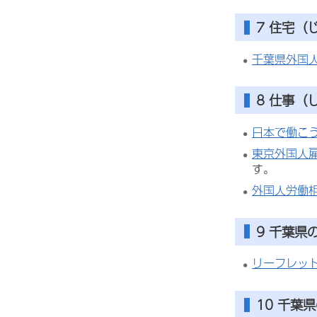
7
住宅
（
千葉県外国
8
仕事
（
日本で働こ
東京外国人
す。
外国人労働
9
千葉県
リーフレット"
10
千葉県