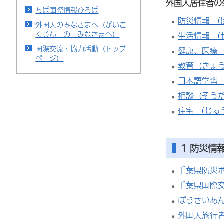
外国人居住者の
ちば国際情報ひろば
防災情報 
外国人のみなさまへ（がいこ
くじん の みなさまへ）
生活情報 
国際交流・協力活動（トップ
健康、医療
ページ）
教育（きょ
日本語学習
相談（そう
住宅 （じゅ
1
防災情
千葉県防災
千葉県国際
ぼうさいあ
外国人旅行者向