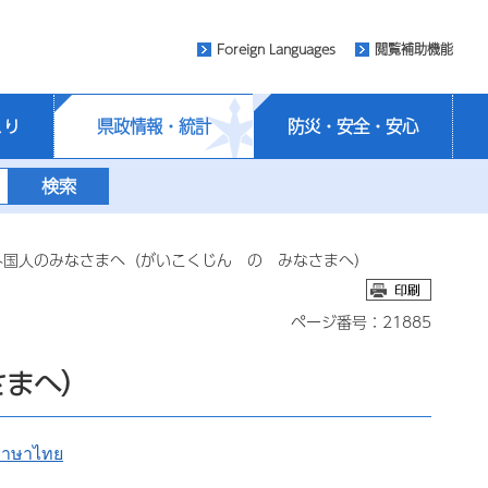
Foreign Languages
閲覧補助機能
くり
県政情報・統計
防災・安全・安心
外国人のみなさまへ（がいこくじん の みなさまへ）
ページ番号：21885
さまへ）
าษาไทย