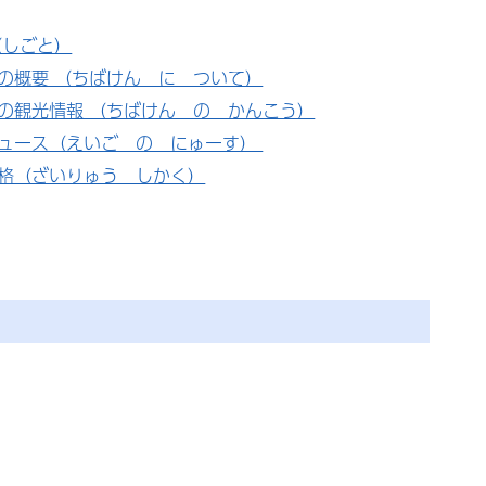
（しごと）
の概要 （ちばけん に ついて）
の観光情報 （ちばけん の かんこう）
ュース（えいご の にゅーす）
格（ざいりゅう しかく）