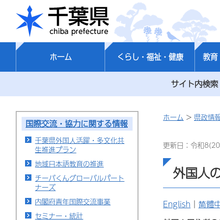
千葉県
ホーム
くらし・福祉・健康
教育
サイト内検索
ホーム
>
県政情
国際交流・協力に関する情報
千葉県外国人活躍・多文化共
更新日：令和8(20
生推進プラン
地域日本語教育の推進
外国人
チーバくんグローバルパート
ナーズ
内閣府青年国際交流事業
English
｜
简體
セミナー・統計